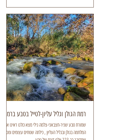
רמת הגולן וגליל עליון-לטייל בטבע ברמה
שמורת טבע שניר-חצבאני-צלמה גילי מצא כולנו ראינו איך
המלחמה בגולן ובגליל העליון , כילתה שטחים עצומים ומסתבר
שמדובר בכ-223 אלף דונם של טבע....