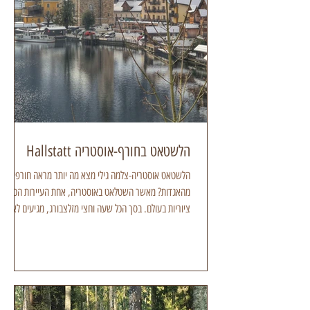
הלשטאט בחורף-אוסטריה Hallstatt
הלשטאט אוסטריה-צלמה גילי מצא מה יותר מראה חורפי
מהאגדות? מאשר השטלאט באוסטריה, אחת העיירות הכי
ציוריות בעולם. בסך הכל שעה וחצי מזלצבורג, מגיעים לאגם
הלשטאט המדהים, שנושק לרכס דכשטיין. העיירה הוכרזה
בשנת 1977 כאתר מורשת עולמי ע"י אונסק"ו. הלשטאט
אוסטריה-צלמה גילי מצא מי גר ומי תייר מדהים לגלות שגרים
בעיירה הזו בקושי 800 איש, אבל היא זוכה למסה תיירותית
של כמיליון וחצי תיירים בשנה. סינים ודרום קוריאנים הם
מאסת המטיילים פה, אבל כמובן גם כל יתר הדרכונים על פני