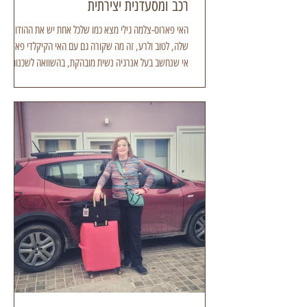
רכב ומסעדנית יצירתית
האי פארוס-צלמה גילי מצא כמו שלכל אחת יש את ההודו
שלה, לטוב ולרע, זה מה שקורה גם עם האי הקיקלדי פארוס.
אי שנחשב בעל אנרגיה נשית מובהקת, בהשוואה לשכנותיו,
המאוד קולניות ומתויירות מיקונוס וסנטוריני. פארוס נתפסת
כאי שמעודד האטה, יצירתיות ורוחניות. כאלו שמקושרות
לאלמנט היין הסיני, שמזוהה עם אנרגיה נקבית האי
פארוס-צלמה גילי מצא לי היו ממנה זיכרונות מאכזבים מביקור
לפני 20 שנה. כשהיא הייתה אי מנומנם, שמעטים שמעו
עליו. לא כזה שנחשב לאחד האיים המובילים ביוון ובאירופה,
גם למטיילים עצמאי