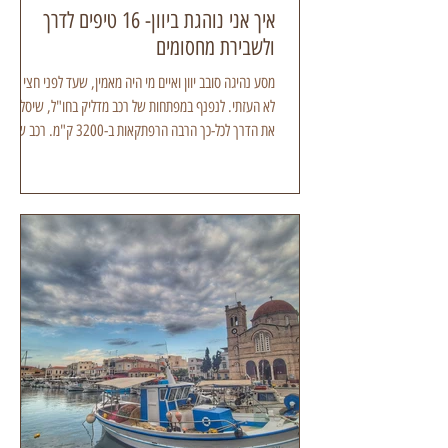
איך אני נוהגת ביוון- 16 טיפים לדרך
ולשבירת מחסומים
מסע נהיגה סובב יוון ואיים מי היה מאמין, שעד לפני חצי שנה
לא העזתי. לנפנף במפתחות של רכב מדליק בחו"ל, שיסלול לי
את הדרך לכל-כך הרבה הרפתקאות ב-3200 ק"מ. רכב שהפ
לבית הנייד שלי, שבניתי אתו יחסי אמון ואפילו פיתחתי כלפיו
חיבה מבוישת, כאשר הוא צלח אתגרים מוטוריים ומזג אויר
הפכפך מסע נהיגה סובב יוון ואיים-צלמה גילי מצא אני מדברת
על שותף למסע מסוג רנו-קליאו ובעיקר ד'ציה בשתי
קטגוריות, שהייתה מושלמת לשטח ולכביש. לכאורה ישות
מתכתית בעלת 4 גלגלים ושלדה, עבורי: מאסה קריטית,
ששדרגה לי מ