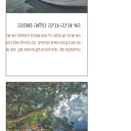
האי אגינה-עגינה נפלאה מאתונה
האי אגינה יוון-צלמה גילי מצא אוהבים פיצוחים? האי אגינה,
גם הוא בקבוצת האיים הסרוניים, זכה בתהילת עולם בזכות
הפיסטוקים שלו, שיש להם תו תקן אירופאי מוגן. שזה אומר
שהם מוצר מסורתי, אותנטי, מפוקח ואיכותי במיוחד. תמצאו
פה פיסטוקים בממתקים, שמנים, ליקרים, גלידות ואפילו פסטו
האי אגינה יוון-צלמה גילי מצא שווה להגיע לאי בחודש
ספטמבר, סוף עונת קטיף הפיסטוק, שנחגגת בפסטיבל
ססגוני עם טעימות, הדגמות, סדנאות, מופעים, תהלוכות.
חגיגה שמתמצתת את ההווי הגסטרונומי-תרבותי של האי האי
אגינה יוון-צ