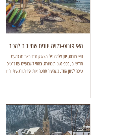
האי פורוס-גלויה יוונית שחייבים להכיר
האי פורוס, יוון-צלמה גילי מצא קיננתי באתונה כמעט
חודשיים, בספונטניות גמורה. באתי לשבועיים עם כרטיס
טיסה לכיוון אחד. כשהעיר סחטה אותי פיזית ורגשית, הייתי
צריכה למצוא נתיב שפוי להורדת הילוך. קבוצת האיים
הסרוניים, היא השכנה הקרובה והטובה של אתונה, שעזרה לי
להיטען האי פורוס, יוון-צלמה גילי מצא מדובר על שישית
איים:אגינה (Aegina), פורוס (Poros) הידרה
(Hydra),ספצס (Spetses) אגיסטרי (Agistri) וגם
מתאנה-שהוא חצי אי האי פורוס, יוון-צלמה גילי מצא קצת
רקע פורוס ידועה בשקדים המצטיינים שלה