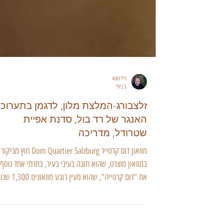
גילי מצא
5 ביולי
זלצבורג-המלצת מלון, לדגמן בתערוכה
האנגר של רד בול, סדנת אפיית
שטרודל, מדריכה
מוזאון דום קרטייר Dom Quartier Salzburg חוץ מביקור
במוזאון מוצרט, שהוא חובה בעיני בעיר, בחרתי אחד נוסף.
את "דום קרטייה", שהוא מעין רובע מוזאונים
היסטוריה. בכרטיס אחד עוברים דרך חדרי הייצוג המפוארי