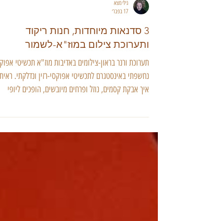
גילי מצא
17 בפבר׳
3 סדנאות מיוחדות, חנות ריקוד
ותערוכת צילום במוז"א-לשמור
תערוכת ורנר בראון-צילומים באדיבות מוז"א תכשיטי אפוק
נחשפתי באינסטגרם לתכשיטי אפוקסי-רזין ונדלקתי. ראיתי
איך אבקת קסמים, נוזל ופרחים מיובשים, הופכים ליופי
על-זמני. soflowers היא סופי זוקובסקייה, שעלתה לבד
לארץ לפני כעשור. היא התאהבה בטכניקה המאוד פופולרי
הזו, כאשר החומר נראה כמו זכוכית עמוקה ולעיתים תלת
מימדית סדנת תכשיטי אפוקסי-צלמה גילי מצא סופי גילתה
שמדובר בשימוש בפולימרים נוזליים, שיש להם תגובה כימ
רעילה לעיתים והם דורשים שימוש בכפפות, מסיכות ותהלי