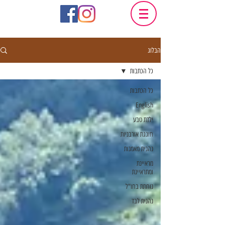
הבלוג
כל הכתבות
כל הכתבות
English
ילדת טבע
חוגגת אורבניות
נהנית מאמנות
מראיינת
ומתראיינת
נוחתת בחו"ל
נהנית לבד