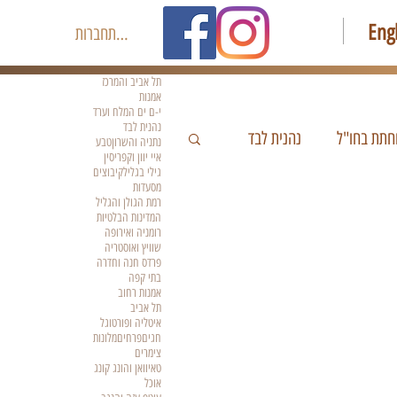
Eng
להתחברות
תל אביב והמרכז
אמנות
י-ם ים המלח וערד
נהנית לבד
חתת בחו"ל
נהנית לבד
נתניה והשרון
טבע
איי יוון וקפריסין
גילי בגליל
קיבוצים
מסעדות
רמת הגולן והגליל
המדינות הבלטיות
רומניה ואירופה
שוויץ ואוסטריה
פרדס חנה וחדרה
בתי קפה
אמנות רחוב
תל אביב
איטליה ופורטוגל
חגים
פרחים
מלונות
צימרים
טאיוואן והונג קונג
אוכל