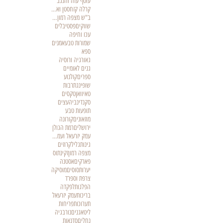
עוטף עזה והנגב
קרלה קזחסטן ואזרבייגאן
ב"ש מצפה רמון ואילת
שווקים
פסטיבלים
עכו וחיפה
שמורות טבע
אמנים
ספא
גאורגיה ורוסיה
גנים לאומיים
ספרים
קולנוע
שופינג
תרבות
טאיוואן
טקסים
סקנדינביה
עצים
תופעות טבע
מוזאונים
קורונה
ירושלים
רמת הגולן
עמק יזרעאל ועמק המעיינות
גינות
גליל
קרוזים
מצפה רמון
זקינתוס
פארקים
אסטנה
יערות
סוסים
מוסיקה
צרפת וספרד
הפלגות
לפקדה
בריכות
עמק יזרעאל
תערוכות
פריחות
ליטא
גנים
נורבגיה
נחלים
סדנאות