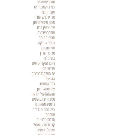
מושבים
אגמים
בני ברק
מצפורים
סוצ'י
הולנד
אדריכלות
ציפורי
מעגן מיכאל
חרמון
שפיים
עין כרם
אופרה
פירנצה
אוספים
חיפה
ג'יסר א-זרקא
ספרות
ברגן
מגיש ושדרן
בתי מלון
ראש הנקרה
טיפים
ערד
איים
סין
ים המלח
נגב
כרכור
Russia
כפר אדומים
שקיעות
איי יוון
Taiwan
פולין
קרלה
מטבח
ריגה
מופעים
גרמניה
מזואונים
בית לחם הגלילית
אספנות
סדרות טלוייזיה
קריית טבעון
מחול
אשקלון
צוענים