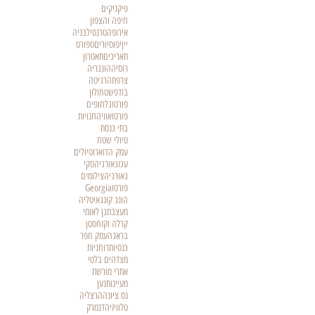
פיקניקים
חיפה והצפון
אירופה
טרנסילבניה
יין
יפו
סיורים
ספורט
תאריכים
תאטרון
רוסיה
הונגריה
צרפת
הרגיטה
בודפשט
חולון
פורטוגל
חופים
פורטו
אוויה
חנויות
בתי כנסת
טיולי שטח
עמק הדוארו
טיולים
עכו
גאורגיה
סקי
גאורגיה
צילומים
פורטו
Georgia
הונג קונג
איטליה
מעצבת
גן לאומי
קרלה וקזחסטן
בראגה
עמק חפר
כנסיות
רוחניות
מצדה
ים בלטי
אתרי מורשת
מעיינות
נען
נס ציונה
הרצליה
טלוויזיה
דנמרק