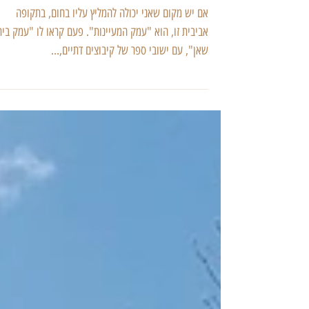
גילי מצא
27 במרץ 2018
להתעמק בעמק בפסח
אם יש מקום שאני יכולה להמליץ עליו בחום, בתקופה
אביבית זו, הוא "עמק המעיינות". פעם קראו לו "עמק בית
שאן", עם ישובי ספר של קיבוצים דתיים,...