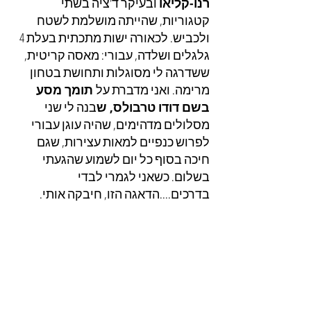
רנו-קליאו
 ובעיקר ד'ציה בשתי 
קטגוריות, שהייתה מושלמת לשטח 
ולכביש. לכאורה ישות מתכתית בעלת 4 
גלגלים ושלדה, עבורי: מאסה קריטית, 
ששדרגה לי מסוגלות ותחושת בטחון 
מרימה. ואני מדברת על
 תומך מסע 
בשם דודו טרבולס, ש
בנה לי שני 
מסלולים מדהימים, שהיה עוגן עבורי 
לפרוש כנפיים למאות עצירות, שגם 
חיכה בסוף כל יום לשמוע שהגעתי 
בשלום. כשאני לגמרי לבדי 
בדרכים....הדאגה הזו, חיבקה אותי.