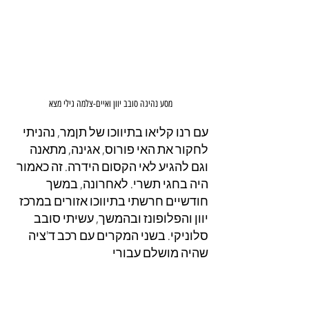
מסע נהיגה סובב יוון ואיים-צלמה גילי מצא
עם רנו קליאו בתיווכו של תןמר, נהניתי 
לחקור את האי פורוס, אגינה, מתאנה 
וגם להגיע לאי הקסום הידרה. זה כאמור 
היה בחגי תשרי. לאחרונה, במשך 
חודשיים חרשתי בתיווכו אזורים במרכז 
יוון והפלופונז ובהמשך, עשיתי סובב 
סלוניקי. בשני המקרים עם רכב ד'ציה 
שהיה מושלם עבורי