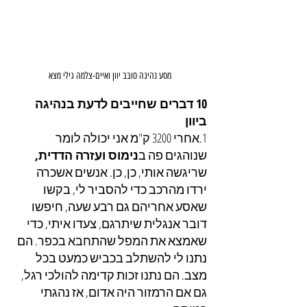
מסע נהיגה סובב יוון ואיים-צלמה גילי מצא
10 דברים שחייבים לדעת בנהיגה 
ביוון
1.אחרי 3200 ק"מ אני יכולה לומר 
שנוהגים פה ב
נימוס ועזרה הדדית, 
שריגשה אותי, כן, כן. אנשים אשכרה 
ירדו מהרכב כדי להסביר לי, בקשו 
שאסע אחריהם גם רבע שעה, חיפשו 
דובר אנגלית שיתרגם, צעדו איתי, כדי 
שאמצא את המפל שהתחבא בכפר. הם 
נתנו לי להשתלב בכביש כמעט בכל 
מצב. הם נתנו זכות קדימה להולכי רגל, 
גם אם הרמזור היה אדום, אז נהגתי 