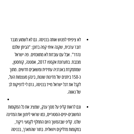
לא ציפיתי לפגוש אותה בכניסה. גם לא לשמוע מגבר 
דובר ערבית, שקנה איתי קפה בדוכן: "הביתן שלכם 
נהדר". אבל עם עובדות לא מתווכחים. פה ישראל 
מככבת. בתערוכת אקספו 2017, אסטנה, קזחסטן, 
שמתמקדת באנרגיה עתידית ומשאבים חדשים. מתוך 
כ-150 ביתנים של מדינות שונות, בינהן מעצמות העל, 
לקבל את דגל ישראל מייד בכניסה, גרם לי לדפיקות לב 
של גאווה.   
וגם לראות קליפ על מסך ענק, שמציג את כל המקומות 
החשובים-יפים-הסטוריים, כמו שראוי ליחצן את המדינה 
שלנו. קליפ שבהמשך היום התחלף לקטעי ריקוד, 
במקומות מדליקים ויזואלית. בתור שהתארך, בכניסה 