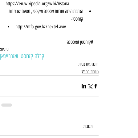
https://en.wikipedia.org/wiki/Astana
הכתבת היתה אורחת אסטנה ואקספו, מטעם שגרירות 
קזחסטן-  
http://mfa.gov.kz/he/tel-aviv
​ 
#קזחסטן
#אסטנה
תיוגים:
קרלה קזחסטן ואזרבייגאן
חוגגת אורבניות
נוחתת בחו"ל
תגובות