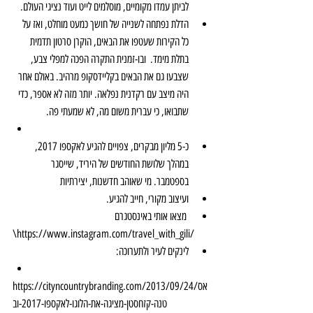
לביתן עמדו מקומיים, מוסלמים לייט ועוד נציגי העולם.   
הדלת נפתחה לשנייה של חושך כמעט מוחלט, ואז על 
כל הקירות שעטפו את הבאים, הוקרן סרטון תדמית 
בתלת מימד.  ובו-זמנית התקרה הפכה למפלי צבע, 
שצבעו גם את הבאים בקליידסקופ מרהיב. באולם אחר 
היה מיצב עם רקדנית נפלאה. יותר מזה לא אספר, כדי 
שתבואו, כי עברית משום מה, לא שמעתי פה.  
כ-5 מליון מבקרים, צפויים להגיע לאקספו 2017, 
במהלך שלושת החודשים של היריד, שייסגר 
בספטמבר. מי שאוהב חדשנות, יצירתיות   
ועיצוב מקורי, חייב להגיע.  
 מצאו אותי באינסטגרם 
\
https://www.instagram.com/travel_with_gili/
לינקים לעיר ולתערוכה:
https://cityncountrybranding.com/2013/09/24/אס
טנה-קזחסטן-מציגה-את-הלוגו-לאקספו-2017-וב