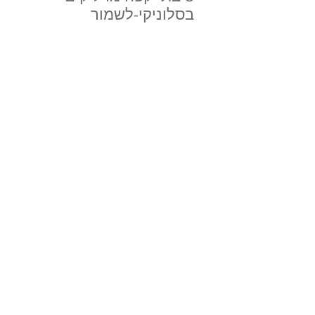
בסלוניקי-לשמור
5 המלצות נשיות
בפארוס-ריטריט ציור, שעורי
ריקוד ופילטיס, לינות בוטיק,
השכרת רכב ומסעדנית