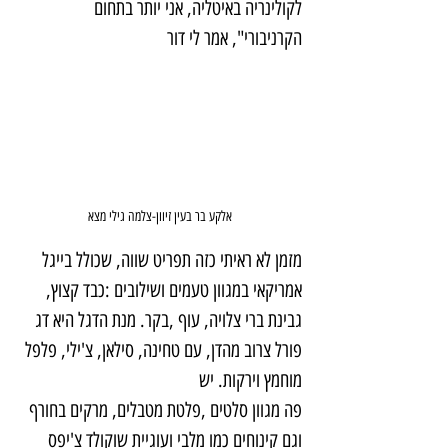
לקולינריה באיטליה, אני יותר בתחום 
הקרניבורי", אמר לי דור
אלקע בר בעין זיוון-צלמה גילי מצא
מזמן לא ראיתי כזה תפריט שווה, שכולל בייגל 
אמריקאי במגוון טעמים ושילובים :כבד קצוץ, 
גבינת ברי צלויה, עוף ,בקר. מנת הדגל היא דג 
פורל צרוב מהדן, עם טחינה, סילאן, צ'ילי, פלפל 
מוחמץ וירקות. יש 
פה מגוון סלטים ,פלטת מטבלים, מרקים בחורף 
וגם קינוחים כמו מלבי ועוגיית שוקולד צ'יפס