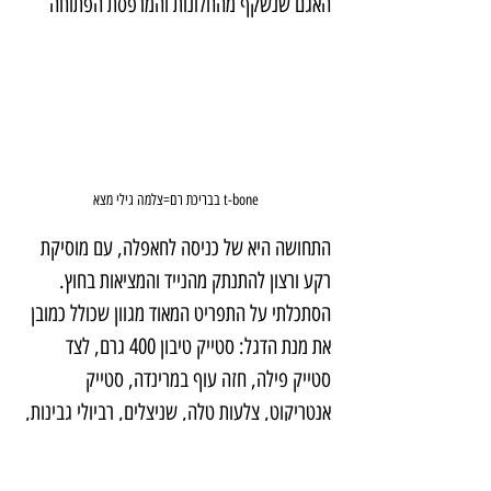
האגם שנשקף מהחלונות והמרפסת הפתוחה
t-bone בבריכת רם=צלמה גילי מצא
התחושה היא של כניסה לחאפלה, עם מוסיקת 
רקע ורצון להתנתק מהנייד והמציאות בחוץ. 
הסתכלתי על התפריט המאוד מגוון שכולל כמובן 
את מנת הדגל: סטייק טיבון 400 גרם, לצד 
סטייק פילה, חזה עוף במרינדה, סטייק 
אנטריקוט, צלעות טלה, שניצלים, רביולי גבינות, 
המבורגרים, קבבים, טומהוק, מוקפצים ועוד
צילומים באדיבות המסעדה: