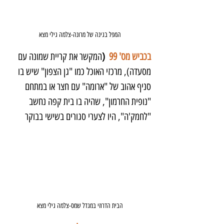
המפל בגינה של מרונה-צלמה גילי מצא
בכביש מס' 99
  (
המקשר את קריית שמונה עם 
מסעדה), מרכזי האוכל כמו "גן הצפון" שיש בו 
סניף אהוב של "ארומה" עם חצר או במתחם 
"נופית החרמון", שהיה בו בית קפה נחשב 
"לחמק'ה", היו לצערי סגורים בשישי בבוקר
הבית הדרוזי במגדל שמס-צלמה גילי מצא