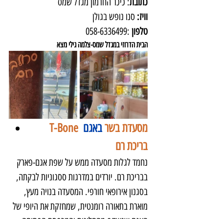
כתובת
: כיכר החרמון מגדל שמס
וויז: 
סנו נופש בגולן
טלפון
 :058-6336499
הבית הדרוזי במגדל שמס-צלמה גילי מצא
 T-Bone מסעדת בשר 
באגם
בריכת רם
נחמד לגלות מסעדה ממש על שפת אגם-פארק 
בבריכת רם. יורדים במדרגות ססגוניות לבקתה, 
בסגנון אירופאי חורפי. המסעדה בנויה מעץ, 
מוארת בתאורה רומנטית, שמחזקת את היופי של 