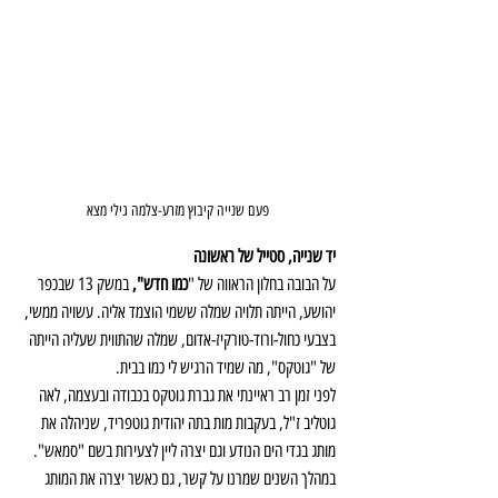
פעם שנייה קיבוץ מזרע-צלמה גילי מצא
יד שנייה, סטייל של ראשונה
על הבובה בחלון הראווה של "
כמו חדש",
 במשק 13 שבכפר 
יהושע, הייתה תלויה שמלה ששמי הוצמד אליה. עשויה ממשי, 
בצבעי כחול-ורוד-טורקיז-אדום, שמלה שהתווית שעליה הייתה 
של "גוטקס", מה שמיד הרגיש לי כמו בבית. 
לפני זמן רב ראיינתי את גברת גוטקס בכבודה ובעצמה, לאה 
גוטליב ז"ל, בעקבות מות בתה יהודית גוטפריד, שניהלה את 
מותג בגדי הים הנודע וגם יצרה ליין לצעירות בשם "סמאש". 
במהלך השנים שמרנו על קשר, גם כאשר יצרה את המותג 