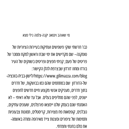
מי שאוהב וינטאג יקנה-צלמה גילי מצא
כבר חרשתי שוקי פשפשים ועתיקות בעיירות הציוריות של 
טוסקנה– שם מקדישים את ימי שבת וראשון למקח וממכר של 
פריטים של פעם; קניתי חפצים ופריטים בשווקים של העיר 
בורדו ומחוז דורדון שבצרפת-להלן הקישור: 
https://www.gilimazza.com/blog/לישון-בבית-בוונציה-
של-הדורדון  שם במתחמים שהם כמו בבושקות, של חדרים 
בתוך חדרים, מעניקים אנשי מקצוע חיים חדשים לחפצים 
ישנים, לפני שהם מחליפים בעלים. אבל עד שלא ראיתי – לא 
האמנתי שגם בעמק שלנו יימצאו פורצלנים, שעונים עתיקים, 
גובלנים, קופסאות פח מצוירות, קריסטלים, תמונות צבעוניות 
ותמימות של ציפורים וסצנות צייד מאירופה ומודה באשמה- 
את כולם בחנתי וחמדתי.