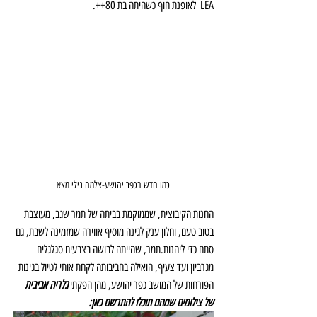
LEA  לאופנת חוף כשהיתה בת 80++. 
כמו חדש בכפר יהושע-צלמה גילי מצא
החנות הקיבוצית, שממוקמת בביתה של תמר שגב, מעוצבת 
בטוב טעם, וחלון ענק לגינה מוסיף אווירה שמזמינה לשבת, גם 
סתם כדי ליהנות.תמר, שהייתה לבושה בצבעים סגלגלים 
מגרביון ועד צעיף, הואילה בחביבותה לקחת אותי לטיול בגינות 
הפורחות של המושב כפר יהושע, מהן הפקתי 
גלריה אביבית 
של צילומים שמהם תוכלו להתרשם כאן: