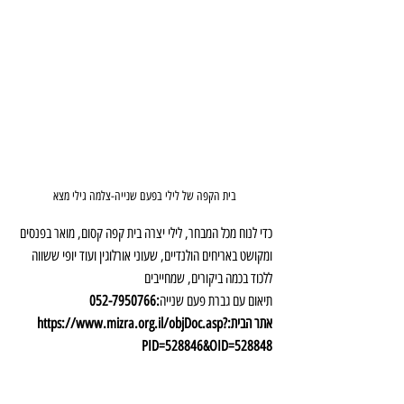
בית הקפה של לילי בפעם שנייה-צלמה גילי מצא
כדי לנוח מכל המבחר, לילי יצרה בית קפה קסום, מואר בפנסים 
ומקושט באריחים הולנדיים, שעוני אורלוגין ועוד יופי ששווה 
ללכוד בכמה ביקורים, שמחייבים 
תיאום עם גברת פעם שנייה
:052-7950766 
אתר הבית:https://www.mizra.org.il/objDoc.asp?
PID=528846&OID=528848