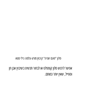
סלון "פעם שניה" קיבוץ מזרע-צלמה גילי מצא
אפשר לרכוש סלון קומפלט או לבחור תכשיט בשיבוץ אבן חן 
וסטייל, שאין יותר כמותם.