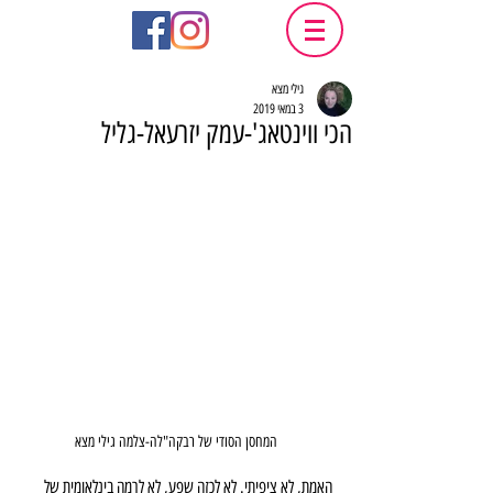
גילי מצא
3 במאי 2019
הכי ווינטאג'-עמק יזרעאל-גליל
המחסן הסודי של רבקה"לה-צלמה גילי מצא
האמת, לא ציפיתי. לא לכזה שפע, לא לרמה בינלאומית של 