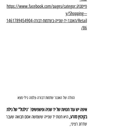
פייסבוק:https://www.facebook.com/pages/categor
y/Shopping---
Retail/האנגר-יד-שנייה-בשדמות-דבורה-1461789454904
86/
הזולה של האנגר שדמות דבורה-צלמה גילי מצא
איפה יש עוד חנויות של יד שניה ופשפשים
? "
גילגול" של גילת 
בקיבוץ מזרע,
 היא חנות יד שנייה ששמשה אסם תבואה שעבר 
שדרוג רציני, 