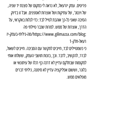
פריטים. עמק יזרעאל, לא נראה לי כמקום של סצנת יד שניה, 
של וינטג', של עתיקות ושל אוצרות לאספנים. אבל זו בדיוק 
הסיבה שאני כל-כך אוהבת לטייל לבד: כדי לגלות באקראי, על 
הדרך, אוצרות של ממש. למרות שכבר טיילתי פה 
:https://www.gilimazza.com/blog/מה-גיליתי-בעמק-יז
רעאל-חלק-1
כי כשמטיילים לבד, חייבים לתקשר עם הסביבה. חייבים לשאול, 
לברר, להקשיב, לדבר. וכך, בזכות תושבי העמק, ששלחו אותי 
למקומות שבחלקם עדיין לא דרכה כף רגלו של עיתונאי או 
בלוגר, וששום אפליקציה עדיין לא סימנה, גיליתי דברים 
מופלאים ממש.