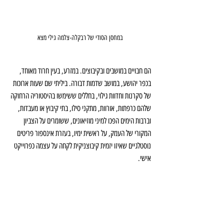
במחסן הסודי של רבקלה-צלמה גילי מצא
הם חבויים במושבים ובקיבוצים. במזרע, בעין חרוד מאוחד, 
בכפר יהושע, במושב שדמות דבורה. ביליתי שם שעות ארוכות 
של סקרנות וחדוות גילוי, בחללים ששימשו בהיסטוריה הרחוקה 
שלהם כרפתות, אורוות, מתקני סילו, בתי קיבוץ או מעבדות, 
וברבות הימים הפכו למיני מוזיאונים, ששומרים על הצביון 
המקורי של העמק, על ראשית ימיו, בעזרת אינספור פריטים 
נוסטלגיים שאיזו יזמית קיבוצניקית לקחה על עצמה כפרוייקט 
אישי.