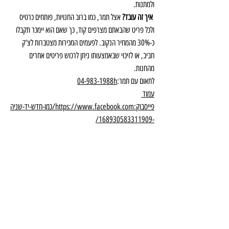
ולמתנות.
 איך זה עובד?
 אצל תמר, כמו ברוב החנויות, פותחים כרטיס 
ולכל פריט שהבאתם מצרפים קוד, כך שאם הוא יימכר תקבלו 
כ-30% מהמחיר הנקוב. לפעמים המכירות מצטברות לצ'ק 
חביב, או לזיכוי שבאמצעותו ניתן לרכוש פריטים אחרים 
מהחנות. 
לתאום עם תמר:
h
04-983-1988
עמוד 
פייסבוק:https://www.facebook.com/כמו-חדש-יד-שניה
-168930583311909/