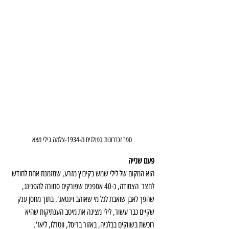
ספר זכררונות בפולנית מ-1934-צלמה גילי מצא
פעם שנייה
הוא המקום של לילי שמש בקיבוץ מזרע, שמזמנת אחת לחודש 
לחצר  הצמודה, כ-40 אספנים שפורקים סחורה להפנינג, 
שהפך לאבן שואבת לכל מי שאוהב וינטאג'. בתוך מחסן ענק 
שקיים כבר עשור, לילי מציגה את מיטב הענתיקות שהיא 
רוכשת בשווקים בבלגיה, באזור בריסל, ווטרלו, ליאז'. 