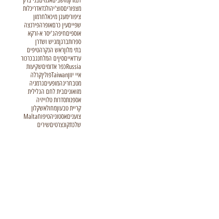
דנמרק
מושבים
אגמים
בני ברק
מצפורים
סוצ'י
הולנד
אדריכלות
ציפורי
מעגן מיכאל
חרמון
שפיים
עין כרם
אופרה
פירנצה
אוספים
חיפה
ג'יסר א-זרקא
ספרות
ברגן
מגיש ושדרן
בתי מלון
ראש הנקרה
טיפים
ערד
איים
סין
ים המלח
נגב
כרכור
Russia
כפר אדומים
שקיעות
איי יוון
Taiwan
פולין
קרלה
מטבח
ריגה
מופעים
גרמניה
מזואונים
בית לחם הגלילית
אספנות
סדרות טלוייזיה
קריית טבעון
מחול
אשקלון
צוענים
אסטוניה
טיפוח
Malta
שלכת
קונצרטים
שירים