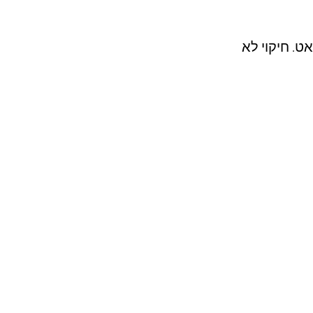
2012 רפליקה של הלשטאט. חיקוי לא 