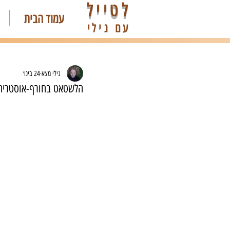
לטייל
עמוד הבית
עם גילי
גילי מצא
24 בינו׳
הלשטאט בחורף-אוסטריה allstatt