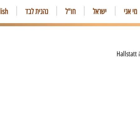
מי אני
ישראל
חו"ל
נהנית לבד
lish
H