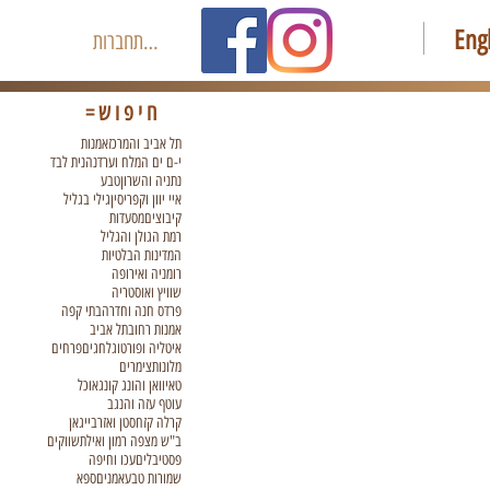
Eng
להתחברות
חיפוש=
תל אביב והמרכז
אמנות
י-ם ים המלח וערד
נהנית לבד
נתניה והשרון
טבע
איי יוון וקפריסין
גילי בגליל
קיבוצים
מסעדות
רמת הגולן והגליל
המדינות הבלטיות
רומניה ואירופה
שוויץ ואוסטריה
פרדס חנה וחדרה
בתי קפה
אמנות רחוב
תל אביב
איטליה ופורטוגל
חגים
פרחים
מלונות
צימרים
טאיוואן והונג קונג
אוכל
עוטף עזה והנגב
קרלה קזחסטן ואזרבייגאן
ב"ש מצפה רמון ואילת
שווקים
פסטיבלים
עכו וחיפה
שמורות טבע
אמנים
ספא