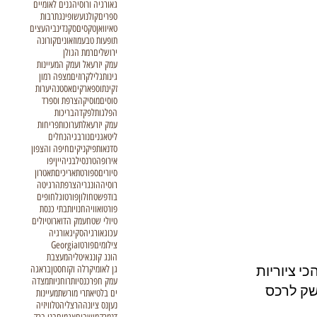
גאורגיה ורוסיה
גנים לאומיים
ספרים
קולנוע
שופינג
תרבות
טאיוואן
טקסים
סקנדינביה
עצים
תופעות טבע
מוזאונים
קורונה
ירושלים
רמת הגולן
עמק יזרעאל ועמק המעיינות
גינות
גליל
קרוזים
מצפה רמון
זקינתוס
פארקים
אסטנה
יערות
סוסים
מוסיקה
צרפת וספרד
הפלגות
לפקדה
בריכות
עמק יזרעאל
תערוכות
פריחות
ליטא
גנים
נורבגיה
נחלים
סדנאות
פיקניקים
חיפה והצפון
אירופה
טרנסילבניה
יין
יפו
סיורים
ספורט
תאריכים
תאטרון
רוסיה
הונגריה
צרפת
הרגיטה
בודפשט
חולון
פורטוגל
חופים
פורטו
אוויה
חנויות
בתי כנסת
טיולי שטח
עמק הדוארו
טיולים
עכו
גאורגיה
סקי
גאורגיה
צילומים
פורטו
Georgia
הונג קונג
איטליה
מעצבת
 ציוריות 
גן לאומי
קרלה וקזחסטן
בראגה
עמק חפר
כנסיות
רוחניות
מצדה
שק לרכס 
ים בלטי
אתרי מורשת
מעיינות
נען
נס ציונה
הרצליה
טלוויזיה