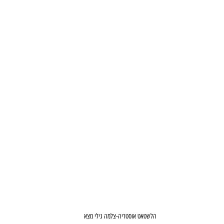
הלשטאט אוסטריה-צלמה גילי מצא