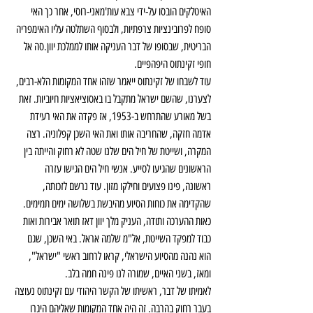
האיטלקים הובסו על-ידי צבא עות'מאני-רוסי, אחר כך האי 
סופח לפרובינציות צרפתיות, ולבסוף השתלטה עליו האימפריה 
הבריטית, שבסופו של דבר העניקה אותו לממלכת יוון.סה אל 
חופי זקינתוס היפהפיים.
עוד לשבחו של זקינתוס ייאמר שזהו אחד המקומות הלא-רבים, 
לצערנו, שהשם ישראל מתקבל בו באסוציאציות חיוביות. זאת 
בשל מאורע שהתרחש ב-1953, אז פקדה את האי רעידת 
אדמה חזקה, שהחריבה אותו ואת האי השכן קפלוניה. רצה 
המקרה, ושייטת של חיל הים שלנו שטה לא רחוק והייתה בין 
הראשונים שהגיעו לסייע. אנשי חיל הים הגישו עזרה 
ראשונה, פינו פצועים וחילקו מזון. עוד נרשם לזכותה, 
שהקדימה את כוחות הסיוע מהיבשת בשלושה ימים תמימים.
כאות ההערכה ותודה, העניק מלך יוון דאז תואר אבירות ואות 
כבוד למפקד השייטת, אל"מ שלמה אראל. באי השכן, שגם 
הוא נהנה מהסיוע הישראלי, קראו לרחוב ראשי "ישראל", 
ומאז, בשני האיים, שמורה לנו פינה חמה בלב.
לאמיתו של דבר, ראשיתו של הקשר היהודי עם זקינתוס נעוצה 
בעבר רחוק בהרבה. זה היה אחד המקומות שאליהם היגרו 