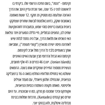
זקינתוס - "זנטה", בשם החיבה הרשמי שלו. ביקרתי בו 
לראשונה לפני כ-15 שנה, ואני זוכרת עדיין היטב את הדרך 
הארוכה שנלעסה כמו מסטיק פג תוקף. 12 שעות מאתונה 
באוטובוס שוקק, גדוש באלמנות לובשות שחורים שצחקקו 
ביוונית ובמעט בריטים כמהי שמש, ובמעבורת דחוהשקיעות 
שחיכו לנו, החופים הבתוליים, חיי הלילה הסוערים ויתר נפלאות 
האי השכיחו את תלאות הדרך, אבל היה נחמד לגלות שיש 
לאחרונה טיסה ישירה מהארץ ("קשרי תעופה"), שמביאה 
אותך בשעתיים בלבד כל הדרך מתל אביב לזקינתוס.
זקינתוס הוא הגדול והדרומי מבין שבעת האיים האיוניים 
(Ionian Islands). יש בו 46 כפרים וכ-41 אלף תושבים, 
כעשירית ממספר התיירים שפוקדים אותו בשנה. הרומאים 
ששלטו באי בתחילת תולדותיו הוחלפו במאה ה-16 ברפובליקה 
ונציאנית, שהנחילה שלטון פיאודלי, עם מעמד אצילים 
אליטיסטי. מאותה תקופה השתמרו כנסיות ונציאניות, 
אקוודוקט וכיכר שמכונה סן מרקו, כמו זו שבוונציה. עד היום 
שרים כאן קנטדס (Kantades), סרנדות שמלוות בנגינת 
מנדולינה איטלקית, ולא בבוזוקי יווני.