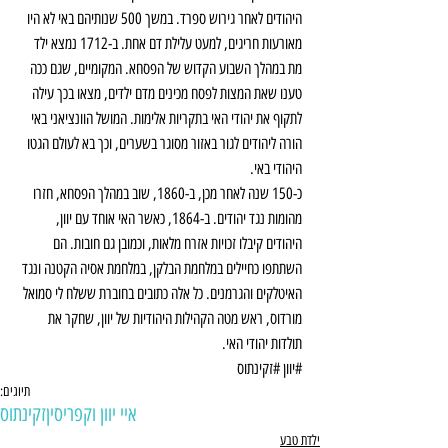
היהודים לאחר גירוש ספרד. במשך 500 שנותיהם באי לא היו 
מאורעות חריגים, למעט עלילת דם אחת. ב-1712 נמצא ילד 
מת במהלך השבוע הקדוש של הפסחא. המקומיים, שגם ככה 
טענו שאת המצות לפסח מכינים מדם ילדים, מצאו בכך עילה 
לתקוף את יהודי האי בתקריות אלימות. המושל הוונציאני באי 
הורה ליהודים לגור באזור מסוגר בשערים, וכך בא לעולם הגטו 
היהודי באי.
כ-150 שנה לאחר מכן, ב-1860, שוב במהלך הפסחא, חזרו 
מהומות נגד יהודים. ב-1864, כאשר האי אוחד עם יוון, 
היהודים קיבלו זכויות אזרח מלאות, וכמובן גם חובות. הם 
השתתפו כחיילים במלחמת הבלקן, במלחמת אסיה הקטנה ונגד 
האיטלקים והגרמנים. כל אלה כתובים בחוברת ששלח לי סמואל 
מורדוס, ראש מטה הקהילות היהודיות של יוון, שחקר את 
תולדות יהודי האי.
#יוון
#זקינתוס
תיוגים:
איי יוון וקפריסין
זקינתוס
ילדת טבע