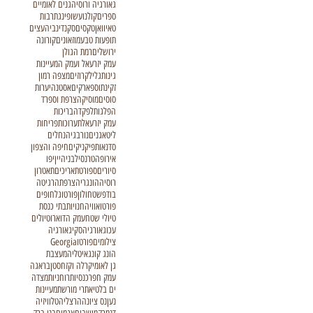
גאורגיה ורוסיה
גנים לאומיים
ספרים
קולנוע
שופינג
תרבות
טאיוואן
טקסים
סקנדינביה
עצים
תופעות טבע
מוזאונים
קורונה
ירושלים
רמת הגולן
עמק יזרעאל ועמק המעיינות
גינות
גליל
קרוזים
מצפה רמון
זקינתוס
פארקים
אסטנה
יערות
סוסים
מוסיקה
צרפת וספרד
הפלגות
לפקדה
בריכות
עמק יזרעאל
תערוכות
פריחות
ליטא
גנים
נורבגיה
נחלים
סדנאות
פיקניקים
חיפה והצפון
אירופה
טרנסילבניה
יין
יפו
סיורים
ספורט
תאריכים
תאטרון
רוסיה
הונגריה
צרפת
הרגיטה
בודפשט
חולון
פורטוגל
חופים
פורטו
אוויה
חנויות
בתי כנסת
טיולי שטח
עמק הדוארו
טיולים
עכו
גאורגיה
סקי
גאורגיה
צילומים
פורטו
Georgia
הונג קונג
איטליה
מעצבת
גן לאומי
קרלה וקזחסטן
בראגה
עמק חפר
כנסיות
רוחניות
מצדה
ים בלטי
אתרי מורשת
מעיינות
נען
נס ציונה
הרצליה
טלוויזיה