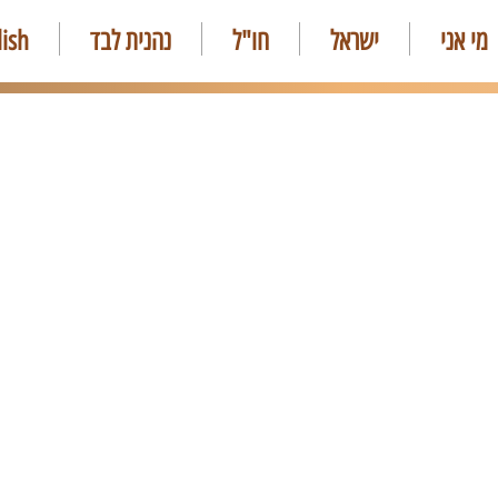
מי אני
ישראל
חו"ל
נהנית לבד
lish