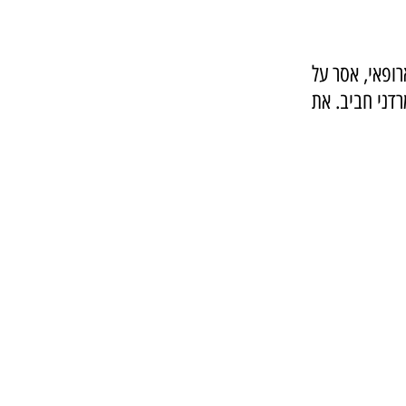
ופאי, אסר על 
דני חביב. את 