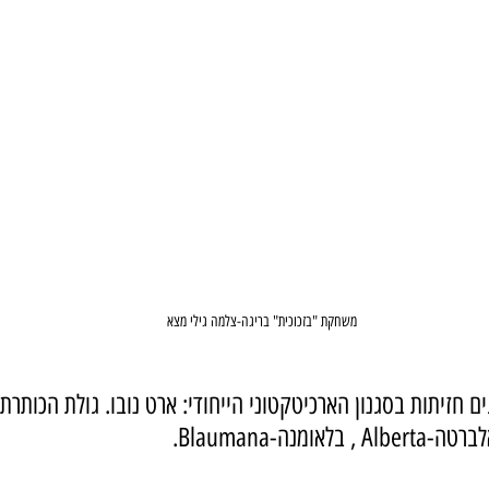
משחקת "בזכוכית" בריגה-צלמה גילי מצא
ציגים חזיתות בסגנון הארכיטקטוני הייחודי: ארט נובו. גולת הכותרת