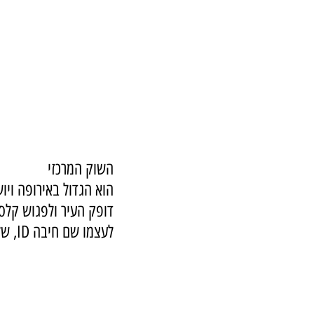
השוק המרכזי
הוא הגדול באירופה וי
דופק העיר ולפגוש קלסת
לעצמו שם חיבה ID, שלימד אותי פרק מאלף, לא רק על מאכלים מקומיים, אלא על מנטליות לטבית.