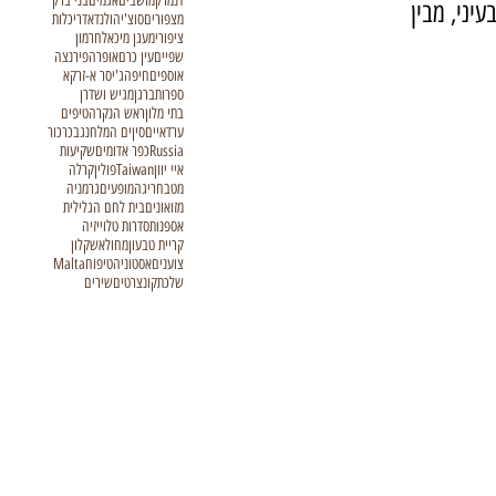
דנמרק
מושבים
אגמים
בני ברק
ה בעיני, מבין 
מצפורים
סוצ'י
הולנד
אדריכלות
ציפורי
מעגן מיכאל
חרמון
שפיים
עין כרם
אופרה
פירנצה
אוספים
חיפה
ג'יסר א-זרקא
ספרות
ברגן
מגיש ושדרן
בתי מלון
ראש הנקרה
טיפים
ערד
איים
סין
ים המלח
נגב
כרכור
Russia
כפר אדומים
שקיעות
איי יוון
Taiwan
פולין
קרלה
מטבח
ריגה
מופעים
גרמניה
מזואונים
בית לחם הגלילית
אספנות
סדרות טלוייזיה
קריית טבעון
מחול
אשקלון
צוענים
אסטוניה
טיפוח
Malta
שלכת
קונצרטים
שירים