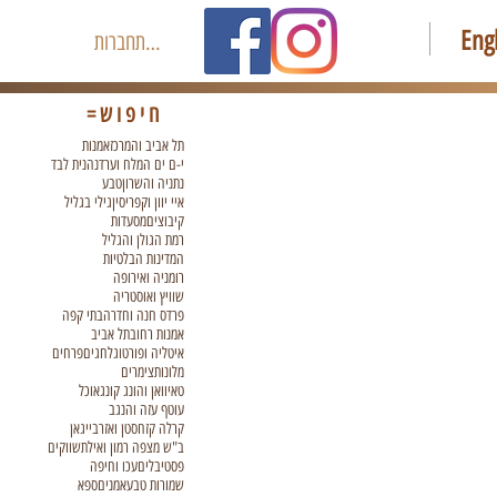
Eng
להתחברות
חיפוש=
תל אביב והמרכז
אמנות
י-ם ים המלח וערד
נהנית לבד
נתניה והשרון
טבע
איי יוון וקפריסין
גילי בגליל
קיבוצים
מסעדות
רמת הגולן והגליל
המדינות הבלטיות
רומניה ואירופה
שוויץ ואוסטריה
פרדס חנה וחדרה
בתי קפה
אמנות רחוב
תל אביב
איטליה ופורטוגל
חגים
פרחים
מלונות
צימרים
טאיוואן והונג קונג
אוכל
עוטף עזה והנגב
קרלה קזחסטן ואזרבייגאן
ב"ש מצפה רמון ואילת
שווקים
פסטיבלים
עכו וחיפה
שמורות טבע
אמנים
ספא