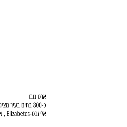
ארט נובו
כ-800 בתים בעיר מ
אליזבט-Elizabetes , אלברטה-Alberta , בלאומנה-Blaumana. 