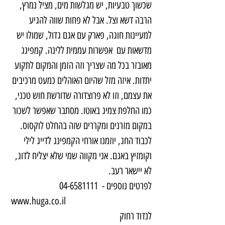
שכשוך טבעיות, יש מגלשות מים, מציל נמרץ, 
הרבה דשא וצל. אבל לא פחות שווה להגיע 
למעיינות חוגה, פארק עם אגם גדול, שמולו יש 
מדשאות עם  אפשרות עממית ללינה. קמפינג 
מאובזר בכל מה שצריך וזה הזמן והמקום לתקוע 
יתדות. איזה מזל שהיום האוהלים כמעט מרכיבים 
את עצמם, וזו לא פרוצדורה שדורשת חוש טכני, 
כמו החלפת צמיג באוטו. מסתבר שאפשר לשכור 
במקום מזרנים ומקררים שזה בהחלט לוקסוס. 
לכבוד החג, יוזמנו אורחי הקמפינג לדייג לילי 
וקומזיץ באגם. אני מקווה שמי שלא יצליח לדוג, 
לא יישאר רעב.
לפרטים נוספים -  04-6581111   
 www.huga.co.il
לנדוד רחוק