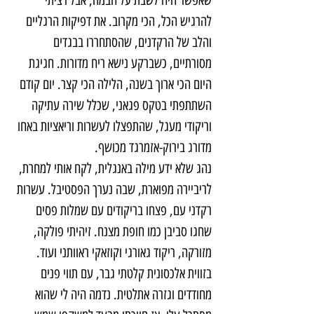
שאפשר היה לשבת על הבמה, אבל רציתי 
להרגיש הכל, הכי מקרוב. את דפיקות הרגליים 
והלב של הרקדנים, שהסתחררו בבגדים 
מסורתיים, כשברקע נישא ריח מדורות. חגיגת 
היום הכי ארוך בשנה, הלילה הכי קצר. יום קודם 
השתתפתי בטקס פגאני, שכלל שירה עתיקה 
וריקודי מעגל, שהתפצלו לעשרות וריאציות באחו 
מדורג בירוק-אזמרגד מכושף.
נהג שלא ידע מילה באנגלית, לקח אותי למחרת, 
לריביירה מפוארת, שבה נערך הפסטיבל. עשרות 
רקדני עם, פצחו בריקודים עם שמלות פסים 
שחגו סביבן כמו חופת מצנח. זיהיתי פולקה, 
מזורקה, ריקוד גאורגי וקוזאקי ראוותני ועוד. 
בזווית אלכסונית קלטתי גבר, עם תווי פנים 
מחודדים וגזרה אתלטית. נדמה היה לי שהוא 