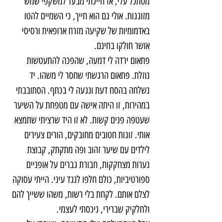
מסתכל עלי, אז חייכתי מבעד למשקפי שמש 
מזוגגות. אולי גם הוא חייך, כי השמיים להטו 
באדמומיות של שקיעה מזרח ארופאית ורסיסי 
אושר חולקו בחינם.
פתאום ירדה לי דמעה, שהפכה להתעטשות 
נוזלת. פתאום הרגשתי שחסר לי משהו. יד 
נשלחה בהסח דעת ונגעה לי בכתף. הסתובבתי 
במהירות, זו היתה אישה עם מטפחת על השיער 
שעטפה פנים קשות. לא זו היד שרציתי שתמצא 
אותי. זוגות חטובים מחובקים, הורים צעירים 
לילדים עם שיער זהוב ופה מתקתק, קבוצת 
נערות מצחקקות, חבורת גברים על אופניים 
ספורטיביות, כולם חלפו לנגד עיני. הייתי עסוקה 
לצלם אותם. לקחת בלי רשות, משהו ששייך להם 
ולחלקיק שברירי, ניכסתי לעצמי.