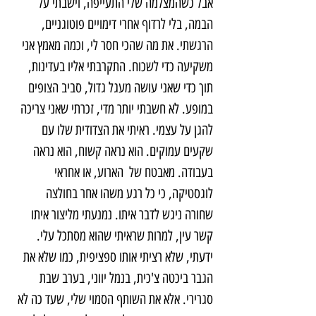
אבל כשהמצלמה שלי התעייפה, וישבתי על 
הבמה, בלי לרדוף אחרי דימויים פוטוגניים, 
הרגשתי. את מה שהכי חסר לי, וכמה מאמץ אני 
משקיעה כדי לשכוח. התקרבתי אליו בעדינות, 
תוך כדי שאני עושה מעגל גדול, סביב הצופים 
במופע. לא חשבתי יותר מדי, זכרתי שאני צריכה 
להגן על עצמי. ראיתי את הצדודית שלו עם 
שקעים עמוקים. הוא נראה קשוח, הוא נראה 
בעבודה. מאבטח של  הארוע, או אחראי 
לוגסטיקה, כי כל רגע משהו אחר בחולצה 
שחורה ניגש לדבר איתו. נמנעתי מליצור איתו 
קשר עין, למרות שראיתי שהוא מסתכל עלי.
ידעתי, שלא רציתי אותו ספציפית, כמו שלא את 
הגבר ביכטה צ'כית, בנמל יווני, בערב שבת 
סגרירי. אלא את השותף הסמוי שלי, שעד כה לא 