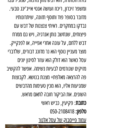
גולת הכותרת, הוא דבש מזון מלכות, שמכיל 12B 
ומשפר זיכרון, ריכוז ועושה אנטי אייג'ינג טבעי. 
מדובר בסופר פוד ותוסף תזונה, שיתרונותיו 
נבדקו במחקרים. ראיתי צנצנות של דבש עם 
פיצוחים, שנחשב נותן אנרגיה, ויש גם ממרח 
דבש ללחם, על עוגה אחרי אפייה, או לפנקייק.
מוצר מעניין נוסף הוא נר מדונג דבורים, שלדברי 
עסל כאשר הוא דולק הוא עוזר לסינון יונים 
מזיקים שגורמים לבעיות נשימה. אפשר להקשיב 
פה להרצאה מאלפת+ מצגת בנושא. לקבוצות 
שמגיעות אליו, הוא מכין טעימות מהדבשים 
השונים. את הביקור חובה לתאם מראש.
כתובת
: פקיעין, כביש ראשי
טלפון:
 050-2108418
עמוד פייסבוק של עסל אלנור