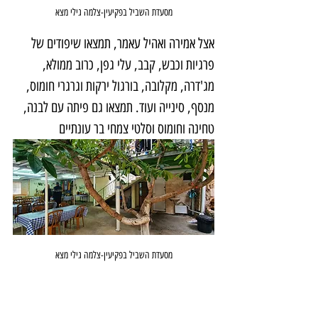
מסעדת השביל בפקיעין-צלמה גילי מצא
אצל אמירה ואהיל עאמר, תמצאו שיפודים של 
פרגיות וכבש, קבב, עלי גפן, כרוב ממולא, 
מג'דרה, מקלובה, בורגול ירקות וגרגרי חומוס, 
מנסף, סינייה ועוד. תמצאו גם פיתה עם לבנה, 
טחינה וחומוס וסלטי צמחי בר עונתיים
מסעדת השביל בפקיעין-צלמה גילי מצא
לא סלט אחד ולא שניים, על השולחן הוגשו 
עשרה סלטים טריים-טריים וטעימים. השיפודים 