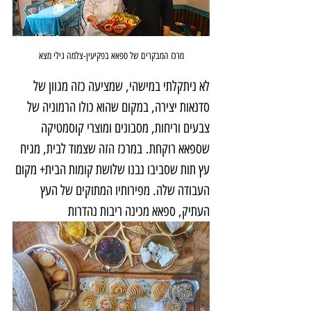
מרכז המבקרים של ספאא בפקיעין-צלמה גילי מצא
לא ניתקלתי במישהי, שמציעה כזה מגוון של 
סדנאות יצירה, במקום שהוא כולו הרמוניה של 
צבעים וריחות, מסבונים ומוצרי קוסמטיקה 
שספאא רוקחת. במרכז הזה שצמוד לבית, מגיח 
עץ תות שסביבו נבנו שלושת קומות הבית+ מקום 
העבודה שלה. מפירותיו המתוקים של העץ 
העתיק, ספאא מכינה ריבות נהדרות