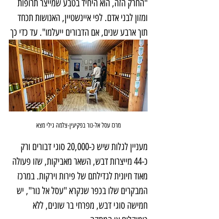
"החרק הזה, הוא היחיד בטבע שמייצר תרופות 
ומזון לבני אדם. לפי איינשטיין, האנושות תכחד 
תוך ארבע שנים, אם הדבורים ייעלמו". עד כדי כך
מרכז עסל אל-נור בפקיעין-צלמה גילי מצא
מעניין לגלות שיש כ-20,000 סוגי דבורים ורק 
כ-44 מייצרות דבש, השאר מאביקות, שזו פעולה 
מאוד חיונית לגדילתם של פירות וירקות. במרכז 
המבקרים שלו בכפר שנקרא "עסל אל נור", יש 
חמישה סוגי דבש, מפרחי בר שונים, ללא 