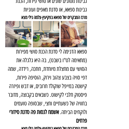
גבינות מסוגים שונים או סושי פירות, הכנת 
גבינות ספאא, או סדנת מאפים ועוגיות
מרכז המבקרים של ספאא בפקיעין-צלמה גילי מצא
ספאא הדגימה לי סדנת הכנת סושי מפירות 
(מתאימה לט"ו בשבט), בה היא גלגלה את 
הסושי עם מחצלת מיוחדת, חתכה, רידדה, שמה 
דפי סויה בצבע צהוב וירוק, הוסיפה פירות, 
קישטה במייפל שוקולד חרובים, או דבש ופיזרה 
פיסטוק חלבי לקישוט. כשבאים בקבוצה, מדובר 
בחוויה של כשעתיים וחצי, שבסופה טועמים 
ולוקחים הביתה.
 אשמח לנסות פה סדנת סידורי 
פרחים
מרכז המבקרים של ספאא בפקיעין-צלמה גילי מצא