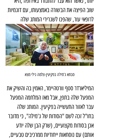
יותר, כאשר הוא עבר להתגורר באירופה ,היא 
שוב הפיצה את הבשורה באמצעותו, עם דוגמיות 
לרופאי עור, שהפכו לשגרירי המותג שלה
סבתא ג'מילה בפקיעין-צלמה גילי מצא
המיליארדר סטף וורטהיימר, האמין בה והשיק את 
המפעל שלה בתפן, אבל מאז המלחמה המפעל 
עבר לאזור התעשייה בפקיעין. המותג שלה 
בחו"ל זכה לשם "הסודות של ג'מילה", כי מדובר 
אכן בסודות מקצועיים, (שרק הבן שלה יודע 
אותם) עם נוסחאות ייחודיות ממרכיבים טבעיים, 