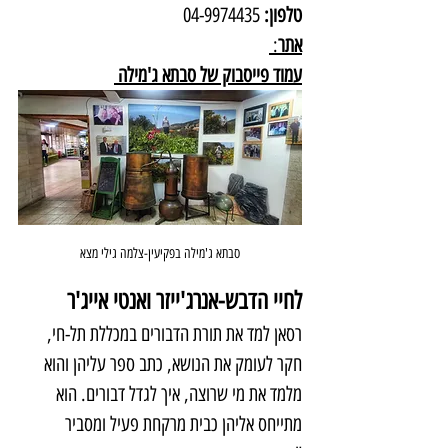
טלפון:
 04-9974435
אתר
: 
עמוד פייסבוק 
של סבתא ג'מילה
סבתא ג'מילה בפקיעין-צלמה גילי מצא
לחיי הדבש-אנרג'ייזר ואנטי אייג'ר
רסאן למד את תורת הדבורים במכללת תל-חי, 
חקר לעומק את הנושא, כתב ספר עליהן והוא 
מלמד את מי שרוצה, איך לגדל דבורים. הוא 
מתייחס אליהן כבית מרקחת פעיל ומסביר 