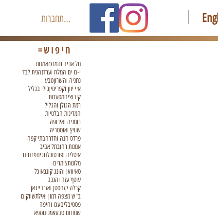
Eng
להתחברות
חיפוש=
תל אביב והמרכז
אמנות
י-ם ים המלח וערד
נהנית לבד
נתניה והשרון
טבע
איי יוון וקפריסין
גילי בגליל
קיבוצים
מסעדות
רמת הגולן והגליל
המדינות הבלטיות
רומניה ואירופה
שוויץ ואוסטריה
פרדס חנה וחדרה
בתי קפה
אמנות רחוב
תל אביב
איטליה ופורטוגל
חגים
פרחים
מלונות
צימרים
טאיוואן והונג קונג
אוכל
עוטף עזה והנגב
קרלה קזחסטן ואזרבייגאן
ב"ש מצפה רמון ואילת
שווקים
פסטיבלים
עכו וחיפה
שמורות טבע
אמנים
ספא