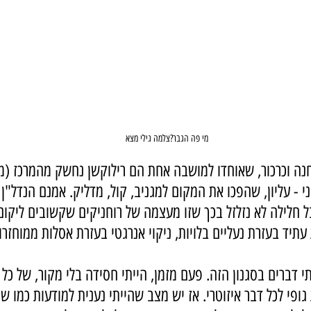
מי פה הגבר?צלמה גילי מצא
חנה וכרכור, שאוחדו למושבה אחת הם רילוקשן נחשק מהמרכז (מ
י - עליון, שהפכו את המקום למגניב, קול, מדליק. אמנם הנדל"ן
 משנת 2006, אבל חלילה לא נזלזל בכך שזו מעצמה של רוחניקים שקשובים ליק
עתיד בעזרת נעליים בלויות, ניקוי אנרגטי בעזרת אסלות ממוחזר
 דברים בסגנון הזה. פעם מזמן, הייתי חסידה בלי מקור, של כל ה
גופי לכל דבר איזוטרי. אז יש מצב שהייתי נענית למודעות כמו שר