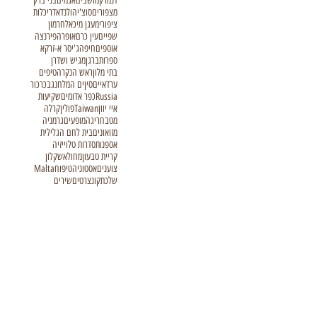
דנמרק
מושבים
אגמים
בני ברק
מצפורים
סוצ'י
הולנד
אדריכלות
ציפורי
מעגן מיכאל
חרמון
שפיים
עין כרם
אופרה
פירנצה
אוספים
חיפה
ג'יסר א-זרקא
ספרות
ברגן
מגיש ושדרן
בתי מלון
ראש הנקרה
טיפים
ערד
איים
סין
ים המלח
נגב
כרכור
Russia
כפר אדומים
שקיעות
איי יוון
Taiwan
פולין
קרלה
מטבח
ריגה
מופעים
גרמניה
מזואונים
בית לחם הגלילית
אספנות
סדרות טלוייזיה
קריית טבעון
מחול
אשקלון
צוענים
אסטוניה
טיפוח
Malta
שלכת
קונצרטים
שירים