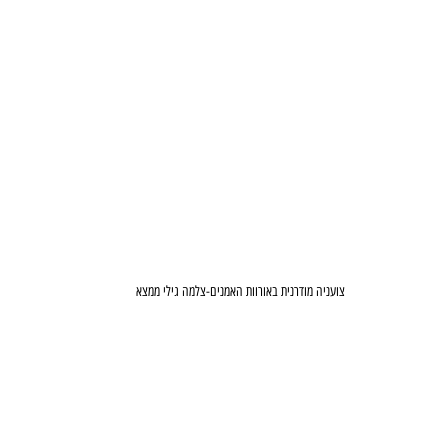
צועניה מודרנית באורוות האמנים-צלמה גילי ממצא