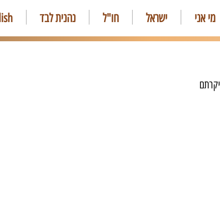
מי אני
ישראל
חו"ל
נהנית לבד
lish
יקרתם