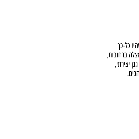
יו כל-כך 
צלה ברחובות, 
ן יצירתי, 
גים.