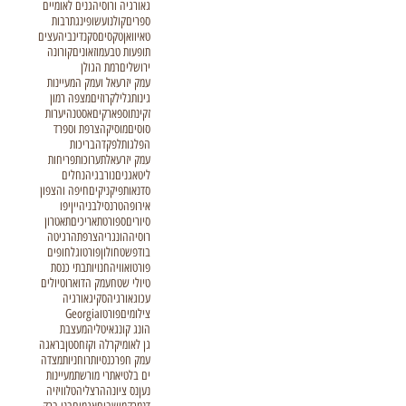
גאורגיה ורוסיה
גנים לאומיים
ספרים
קולנוע
שופינג
תרבות
טאיוואן
טקסים
סקנדינביה
עצים
תופעות טבע
מוזאונים
קורונה
ירושלים
רמת הגולן
עמק יזרעאל ועמק המעיינות
גינות
גליל
קרוזים
מצפה רמון
זקינתוס
פארקים
אסטנה
יערות
סוסים
מוסיקה
צרפת וספרד
הפלגות
לפקדה
בריכות
עמק יזרעאל
תערוכות
פריחות
ליטא
גנים
נורבגיה
נחלים
סדנאות
פיקניקים
חיפה והצפון
אירופה
טרנסילבניה
יין
יפו
סיורים
ספורט
תאריכים
תאטרון
רוסיה
הונגריה
צרפת
הרגיטה
בודפשט
חולון
פורטוגל
חופים
פורטו
אוויה
חנויות
בתי כנסת
טיולי שטח
עמק הדוארו
טיולים
עכו
גאורגיה
סקי
גאורגיה
צילומים
פורטו
Georgia
הונג קונג
איטליה
מעצבת
גן לאומי
קרלה וקזחסטן
בראגה
עמק חפר
כנסיות
רוחניות
מצדה
ים בלטי
אתרי מורשת
מעיינות
נען
נס ציונה
הרצליה
טלוויזיה