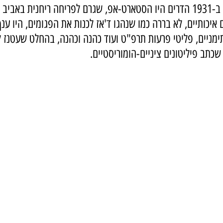
כי ביישוב החדש שנולד ב-1931 הדרים היו הסטארט-אפ, שגרם לפריחה ריחנית ב
 איכותיים, לא בררה כמו שנהגו ד'אז לכנות את הפגומים, היו ע
תימניים, פליטי פרעות תרפ"ט ועוד כהנה וכהנה, בהחלט שעטנז ל
שכתב פיליטונים ציניים-הומוריסטיים.