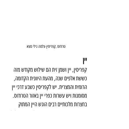
טרודוס ,קפריסין-צלמה גילי מצא
יין
קפריסין, יין ושמן זית הם שילוש מקודש מזה 
כששת אלפים שנה, מהעת היוונית הקדומה, 
הרומית והמצרית. יש לקפריסין כשבע דרכי יין 
מסומנות ויש עשרות כפרי יין באזור הטרודוס. 
בחצרות מלכותיים רבים הוגש היין המתוק
קומנדריה
, שנחשב העתיק בעולם. מעניין לגלות 
שליין הזה יוחסה יכולת ריפוי ולכן הוא הוגש גם 