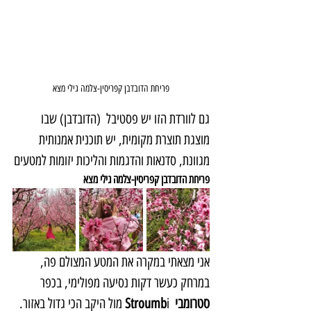
פריחת הדובדבן קפריסין-צלמה גילי מצא
גם לוורדת הזו יש פסטיבל  (הדובדבן) שבו 
מוצגת תוצרת מקומית, יש תוכנית אמנותית 
מגוונת, סדנאות והדגמות והליכות יזומות למטעים
פריחת הדובדבן קפריסין-צלמה גילי מצא
אני מצאתי במקרה את המטע המצולם פה, 
במרחק כעשר דקות נסיעה מפולימי, בכפר 
סטרומבי  Stroumb
i מול היקב הכי גדול באזור. 