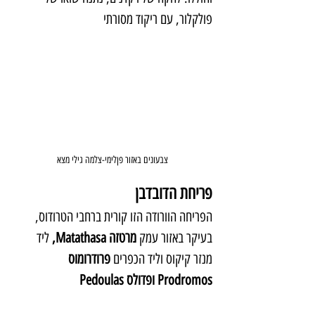
פולקלור, עם ריקוד מסורתי
צבעונים באזור פןלימי-צלמה גילי מצא
פריחת הדובדבן
הפריחה הוורודה הזו קורית ברחבי הטרודוס, 
בעיקר באזור עמק 
מרטזה Matathasa, 
ליד 
מנזר קיקוס וליד הכפרים
 פרודרומוס 
Prodromos ופדולס Pedoulas