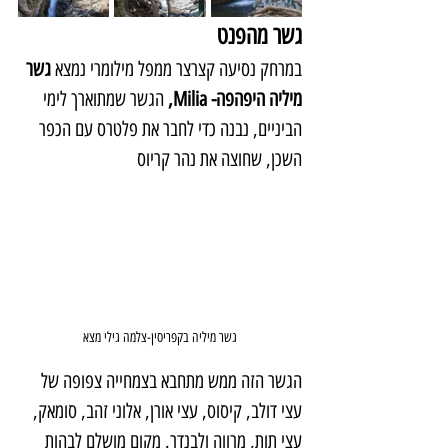
גשר מהפנט
במרחק נסיעה קצרצר ממפל מילומרי נמצא 
גשר 
מיליה היפהפה- Milia,
 הגשר שמתוארך לימי 
הביניים, נבנה כדי לחבר את פלטרס עם הכפר 
השכן, שחוצה את נהר קריוס
גשר מיליה בקפריסין-צלמה גילי מצא
הגשר הזה ממש מתחבא בצמחייה צפופה של 
עצי דולב, קיסוס, עצי אורן, אלוני זהב, סומאק, 
עצי תות, מרווה ולבנדר. מקום מושלם לבהות 