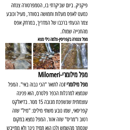
פיקניק. ביום שביקרתי בו, הטמפרטורה צנחה 
כמעט לאפס מעלות וחמושה בסוודר, מעיל וכובע 
צמר הגעתי ברכבו של המדריך, במרחק אפס 
מהחנייה שמולו. 
מפל צנטרה בקפריסין-צלמה גילי מצא
מפל מילומרי-Milomeri 
מפל מילומרי ז
כה לתואר "הכי גבוה באי". המפל 
שנמצא למרגלות הכפר פלטרס, הוא פנינה 
עוצמתית שנשפכת מגובה 15 מטר. בדיאלקט 
קפריסאי, שמו נובע משתי מילים: "מיל" שזה 
רטוב ו"מריס" שזה אזור. המפל נמצא במקום 
שנסתר מהשמש ולכן הוא תמיד ניגר ולא מתייבש 