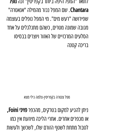
לתואר "המפל היפה ביותר בקפריסין" זכה
 מפל 
Chantara
. שם המפל נגזר מהמילה "אנאטרה" 
שפירושה "רעש מים". מי המפל נופלים בעוצמה 
מגובה שמונה מטרים, כשהם מתגלגלים על אחד 
הסלעים המרכזיים של האזור ויוצרים בבסיסו 
בריכה קטנה
מפל צנטרה בקפריסין-צלמה גילי מצא
ניתן להגיע למקום בטרקים, מהכפר 
פויני Foini,
או מכפרים אחרים. אחרי הליכה מיוזעת אין כמו 
לטבול מתחת לשטף הזורם שלו, לשכשך ולעשות 