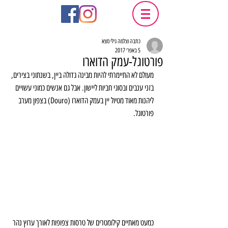
כתבה וצלמה גילי מצא
5 באפר׳ 2017
פורטוגל-עמק הדוארו
מעולם לא התיימרתי להיות מבינה גדולה ביין, בשנתוני בצירים, 
בזני ענבים ובסוגי חביות ליישון. אבל גם אנשים כמוני עשויים 
ליהנות מאוד מטיול יין בעמק הדוארו (Douro) בצפון מערב 
פורטוגל.
כמעט מאתיים קילומטרים של טרסות צפופות לאורך ערוץ נהר 