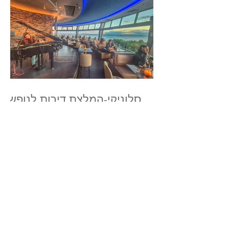
סלוניקי-המלצת דירות לנופש,
4 רופטופ ו-4 טיפולי ספא