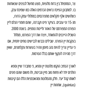
צר, המתפתל בין גדות סלעיות, מצע מחשל לגפנים שנאחזות 
בו. למתבונן הפיכח נראים הכרמים האלה כמו שמיכת ענק. 
כשלושים אלף חקלאים מתפרנסים במתלולי עמק הדורו, 
מכ-15 זני ענבים. בעיקר פינו וקברנה, שהם חומרי הגלם ליין 
הפורט המפורסם של האזור וליינות נוספים. בשנת 2000 
השכילו הייננים להתאחד, ויצרו את דרך הפורטו, מסלול 
בעקבות יין הפורט. שבילים נכבשו לכבישים נוחים יחסית, אם 
כי עדיין צריך להיות נהג מיומן וזהיר בעשרות עקלתונים, שאין 
דרך מהירה לעקוף אותם בגלל הטרסות.
לאורך הנתיב הוקמו מלונות יין וספא, כי מתברר שיין וספא 
הולכים יחד לא פחות טוב מיין וגבינות, ולו משום שהם פונים 
לאותו קהל יעד. חלק מהמלונות ומהאכסניות הללו הם קינטות 
(quintas), אחוזות יין 