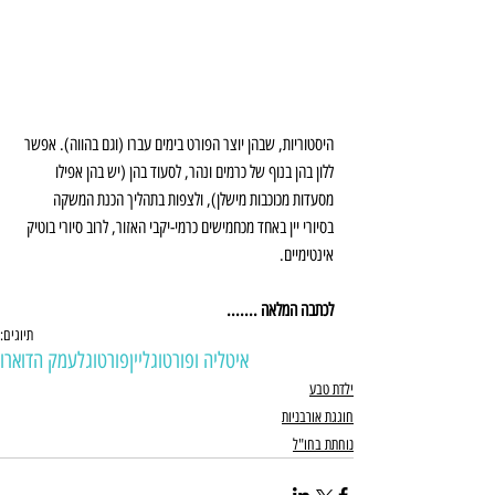
היסטוריות, שבהן יוצר הפורט בימים עברו (וגם בהווה). אפשר 
ללון בהן בנוף של כרמים ונהר, לסעוד בהן (יש בהן אפילו 
מסעדות מכוכבות מישלן), ולצפות בתהליך הכנת המשקה 
בסיורי יין באחד מכחמישים כרמי-יקבי האזור, לרוב סיורי בוטיק 
אינטימיים.
לכתבה המלאה .......
תיוגים:
איטליה ופורטוגל
יין
פורטוגל
עמק הדוארו
ילדת טבע
חוגגת אורבניות
נוחתת בחו"ל