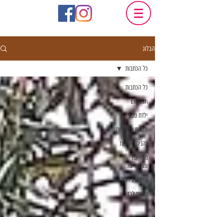
הבלוג
כל הכתבות
כל הכתבות
English
ילדת טבע
חוגגת אורבניות
נהנית מאמנות
מראיינת
ומתראיינת
נוחתת בחו"ל
נהנית לבד