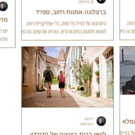
30 ביוני 2019
ברצלונה-אמנות רחוב, ספרד
מרס
רופה
היתרונות של לטייל בלי מפה, בלי אפליקציית ניווט,
יום ר
ה זה פיקניק
לטעות ולתהות ברחובות זרים, הוכיחו את עצמו גם הפעם.
ופרוו
בברצלונה, בירת מחוז קטלוניה בספרד,...
שהיה 
גילי מצא
המלא
2 ביוני 2018
ל בוריים, לא
לישון בבית-בוונציה של הדורדון