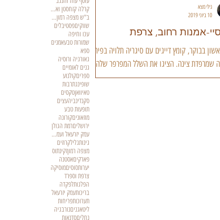
עוטף עזה והנגב
גילי מצא
קרלה קזחסטן ואזרבייגאן
10 ביוני 2019
ב"ש מצפה רמון ואילת
שווקים
פסטיבלים
יי-אמנות רחוב, צרפת
עכו וחיפה
שמורות טבע
אמנים
אשון בבוקר, קומץ דייגים עם סיגריה תלויה בפיהם
ספא
גאורגיה ורוסיה
ה שמרפדת צינה, הציגו את השלל המפרפר שלהם,
גנים לאומיים
לו קהל מינורי. פגשתי אותם כשירדתי...
ספרים
קולנוע
שופינג
תרבות
טאיוואן
טקסים
סקנדינביה
עצים
תופעות טבע
מוזאונים
קורונה
ירושלים
רמת הגולן
עמק יזרעאל ועמק המעיינות
גינות
גליל
קרוזים
מצפה רמון
זקינתוס
פארקים
אסטנה
יערות
סוסים
מוסיקה
צרפת וספרד
הפלגות
לפקדה
בריכות
עמק יזרעאל
תערוכות
פריחות
ליטא
גנים
נורבגיה
נחלים
סדנאות