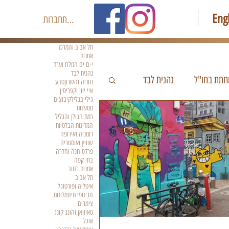
Eng
להתחברות
תל אביב והמרכז
אמנות
י-ם ים המלח וערד
נהנית לבד
חתת בחו"ל
נהנית לבד
נתניה והשרון
טבע
איי יוון וקפריסין
גילי בגליל
קיבוצים
מסעדות
רמת הגולן והגליל
המדינות הבלטיות
רומניה ואירופה
שוויץ ואוסטריה
פרדס חנה וחדרה
בתי קפה
אמנות רחוב
תל אביב
איטליה ופורטוגל
חגים
פרחים
מלונות
צימרים
טאיוואן והונג קונג
אוכל