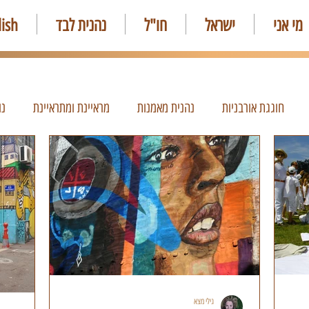
מי אני
ישראל
חו"ל
נהנית לבד
lish
חוגגת אורבניות
נהנית מאמנות
מראיינת ומתראיינת
נו
גילי מצא