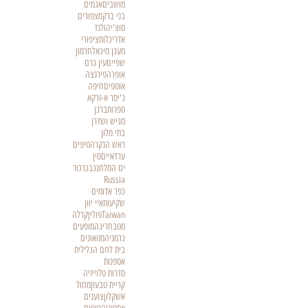
מושבים
אגמים
בני ברק
מצפורים
סוצ'י
הולנד
אדריכלות
ציפורי
מעגן מיכאל
חרמון
שפיים
עין כרם
אופרה
פירנצה
אוספים
חיפה
ג'יסר א-זרקא
ספרות
ברגן
מגיש ושדרן
בתי מלון
ראש הנקרה
טיפים
ערד
איים
סין
ים המלח
נגב
כרכור
Russia
כפר אדומים
שקיעות
איי יוון
Taiwan
פולין
קרלה
מטבח
ריגה
מופעים
גרמניה
מזואונים
בית לחם הגלילית
אספנות
סדרות טלוייזיה
קריית טבעון
מחול
אשקלון
צוענים