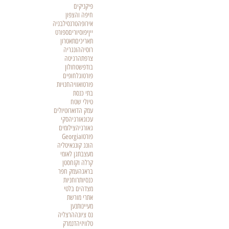
פיקניקים
חיפה והצפון
אירופה
טרנסילבניה
יין
יפו
סיורים
ספורט
תאריכים
תאטרון
רוסיה
הונגריה
צרפת
הרגיטה
בודפשט
חולון
פורטוגל
חופים
פורטו
אוויה
חנויות
בתי כנסת
טיולי שטח
עמק הדוארו
טיולים
עכו
גאורגיה
סקי
גאורגיה
צילומים
פורטו
Georgia
הונג קונג
איטליה
מעצבת
גן לאומי
קרלה וקזחסטן
בראגה
עמק חפר
כנסיות
רוחניות
מצדה
ים בלטי
אתרי מורשת
מעיינות
נען
נס ציונה
הרצליה
טלוויזיה
דנמרק