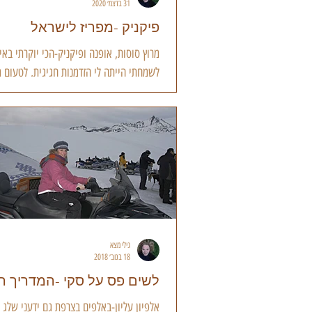
31 בדצמ׳ 2020
פיקניק -מפריז לישראל
מרוץ סוסות, אופנה ופיקניק-הכי יוקרתי באי
לשמחתי הייתה לי הזדמנות חגיגית, לטעום מ
מלכותי כהלכתו. הוזמנתי לסקר את המרוץ...
גילי מצא
18 בנוב׳ 2018
לשים פס על סקי -המדריך 
אלפיון עליון-באלפים בצרפת גם ידעני שלג ע