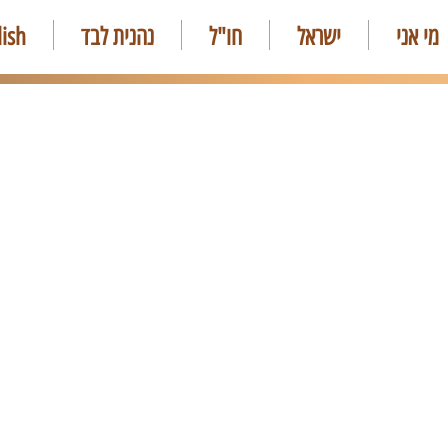
מי אני
ישראל
חו"ל
נהנית לבד
lish