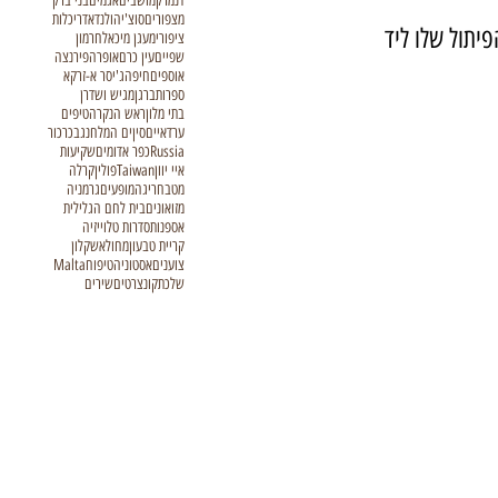
דנמרק
מושבים
אגמים
בני ברק
מצפורים
סוצ'י
הולנד
אדריכלות
יתול שלו ליד 
ציפורי
מעגן מיכאל
חרמון
שפיים
עין כרם
אופרה
פירנצה
אוספים
חיפה
ג'יסר א-זרקא
ספרות
ברגן
מגיש ושדרן
בתי מלון
ראש הנקרה
טיפים
ערד
איים
סין
ים המלח
נגב
כרכור
Russia
כפר אדומים
שקיעות
איי יוון
Taiwan
פולין
קרלה
מטבח
ריגה
מופעים
גרמניה
מזואונים
בית לחם הגלילית
אספנות
סדרות טלוייזיה
קריית טבעון
מחול
אשקלון
צוענים
אסטוניה
טיפוח
Malta
שלכת
קונצרטים
שירים