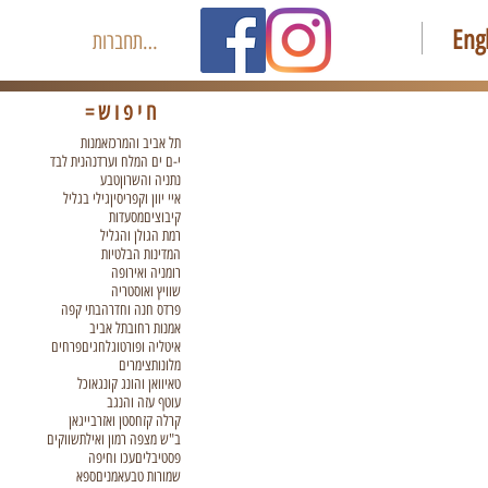
Eng
להתחברות
חיפוש=
תל אביב והמרכז
אמנות
י-ם ים המלח וערד
נהנית לבד
נתניה והשרון
טבע
איי יוון וקפריסין
גילי בגליל
קיבוצים
מסעדות
רמת הגולן והגליל
המדינות הבלטיות
רומניה ואירופה
שוויץ ואוסטריה
פרדס חנה וחדרה
בתי קפה
אמנות רחוב
תל אביב
איטליה ופורטוגל
חגים
פרחים
מלונות
צימרים
טאיוואן והונג קונג
אוכל
עוטף עזה והנגב
קרלה קזחסטן ואזרבייגאן
ב"ש מצפה רמון ואילת
שווקים
פסטיבלים
עכו וחיפה
שמורות טבע
אמנים
ספא