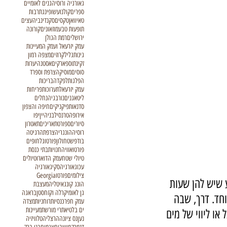
גאורגיה ורוסיה
גנים לאומיים
ספרים
קולנוע
שופינג
תרבות
טאיוואן
טקסים
סקנדינביה
עצים
תופעות טבע
מוזאונים
קורונה
ירושלים
רמת הגולן
עמק יזרעאל ועמק המעיינות
גינות
גליל
קרוזים
מצפה רמון
זקינתוס
פארקים
אסטנה
יערות
סוסים
מוסיקה
צרפת וספרד
הפלגות
לפקדה
בריכות
עמק יזרעאל
תערוכות
פריחות
ליטא
גנים
נורבגיה
נחלים
סדנאות
פיקניקים
חיפה והצפון
אירופה
טרנסילבניה
יין
יפו
סיורים
ספורט
תאריכים
תאטרון
רוסיה
הונגריה
צרפת
הרגיטה
בודפשט
חולון
פורטוגל
חופים
פורטו
אוויה
חנויות
בתי כנסת
טיולי שטח
עמק הדוארו
טיולים
עכו
גאורגיה
סקי
גאורגיה
צילומים
פורטו
Georgia
 שיש להן שעות 
הונג קונג
איטליה
מעצבת
גן לאומי
קרלה וקזחסטן
בראגה
וחד. דרך, שבה 
עמק חפר
כנסיות
רוחניות
מצדה
ים בלטי
אתרי מורשת
מעיינות
או ליווי של מים 
נען
נס ציונה
הרצליה
טלוויזיה