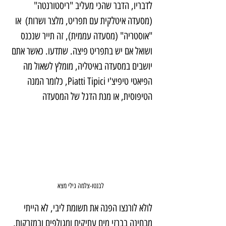
לדבריו, הדבר שהכי מעליב "ריסטורנטה" 
(מסעדה איטלקית עם תפריט, מלצר ושרות)  או 
"אוסטריה" (מסעדה עממית), זה תייר שנכנס 
ושואל אם יש בתפריט פיצה. שתדעו. כאשר אתם 
יושבים במסעדה באיטליה, מומלץ לשאול מה 
הפיאטי טיפיצ'י Piatti Tipici, כלומר המנה 
הטיפוסית, או מנת הדגל של המסעדה
לבנטו-צלמה גילי מצא
לולא לורנצו הפנה את תשומת ליבי, לא הייתי 
מבחינה בברזי מים עתיקים ומגולפים ובמזרקות, 