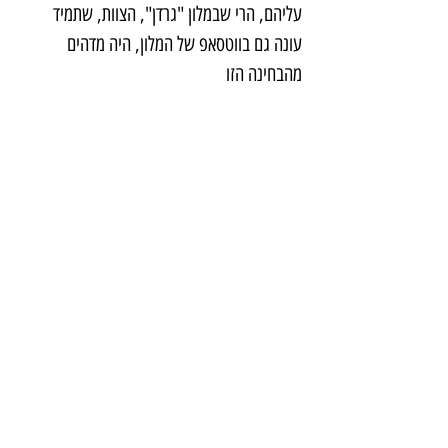
עליהם, הרי שבמלון "גרדן", הצוות, שתמיד 
עונה גם בווטסאפ של המלון, היה מדהים 
מהבחינה הזו
לבנטו-צלמה גילי מצא
אני חייבת לציין במיוחד את דווידה, שממש עזר 
לי לתפור את המשך הטיול שלי, כי כל לוח 
הזמנים היה גמיש ופתוח, אבל "נפלתי" על שני 
חגים מקומיים שלא שמתי לב אליהם מראש, כך 
שנדרש חייט עילית לתפור ולמצוא את הפתרונות 
הכי שווים, במחירים הכי שפויי
ם. Grazie mille 