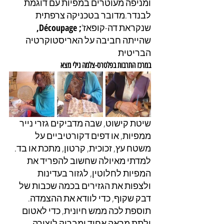
ומניפה מעוטרים במפיות עם דוגמת 
לבנדר.מדובר בטכניקה צרפתית 
שנקראת דה-קופאז'
; Découpage, 
שהייתה חביבה על האריסטוקרטיה 
הבריטית
במרכז התרבות בפלטרס-צלמה גילי מצא
שיטת קישוט, שבה מדביקים גזרי נייר 
ממפיות, או דפים דקורטיביים על 
משטח עץ, זכוכית, קרטון, מתכת או בד. 
למדתי מאיולה שחשוב להפריד את 
המפיות לחלוטין, לגזור בעדינות 
ולצפות את הגזירים בכמה שכבות של 
דבק שקוף, כדי לוודא את ההצמדה. 
תוספת לכה ממש חיונית, כדי לאטום 
ולתת מראה אחיד ומבריק ליצירה