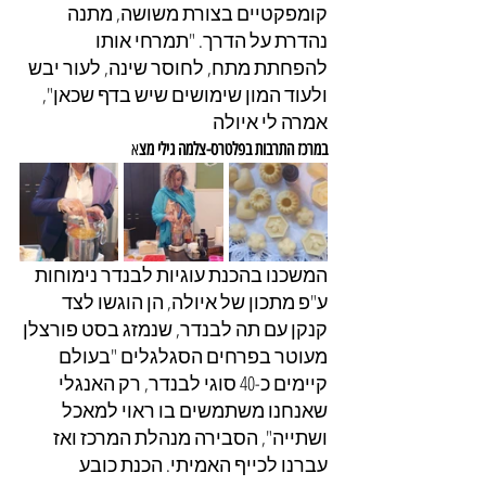
קומפקטיים בצורת משושה, מתנה 
נהדרת על הדרך. "תמרחי אותו 
להפחתת מתח, לחוסר שינה, לעור יבש 
ולעוד המון שימושים שיש בדף שכאן", 
אמרה לי איולה
במרכז התרבות בפלטרס-צלמה גילי מצ
א
המשכנו בהכנת עוגיות לבנדר נימוחות 
ע"פ מתכון של איולה, הן הוגשו לצד 
קנקן עם תה לבנדר, שנמזג בסט פורצלן 
מעוטר בפרחים הסגלגלים "בעולם 
קיימים כ-40 סוגי לבנדר, רק האנגלי 
שאנחנו משתמשים בו ראוי למאכל 
ושתייה", הסבירה מנהלת המרכז ואז 
עברנו לכייף האמיתי. הכנת כובע 