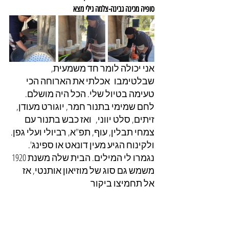
סופיה מכינה גבינה-צלמה גילי מצא
אני יכולה לומר חד משמעית, 
שבלטימבו  אכלתי את הארוחה הכי 
טעימה בטיול שלי. הכל היה מושלם. 
לחם שמימי בתנור חמר, יוגורט מעודן, 
זיתים, סלט יווני,  ואז כבש בתנור עם 
צמחי תבלין, עוף, תפ"א, רביולי ועלי גפן. 
ולקינוח הגיע מעין דונאט או ספינג'. 
נגמרו לי המילים. הבית שלה משנת 1920 
משמש גם סוג של מוזיאון אותנטי, אז 
אל תחמיצו ביקור