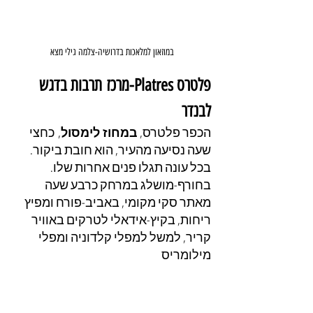
במוזאון למלאכות בדרושיה-צלמה גילי מצא
פלטרס Platres-מרכז תרבות בדגש 
לבנדר
הכפר פלטרס, 
במחוז לימסול
, כחצי 
שעה נסיעה מהעיר, הוא חובת ביקור. 
בכל עונה תגלו פנים אחרות שלו. 
בחורף-מושלג במרחק כרבע שעה 
מאתר סקי מקומי, באביב-פורח ומפיץ 
ריחות, בקיץ-אידאלי לטרקים באוויר 
קריר, למשל למפלי קלדוניה ומפלי 
מילומריס