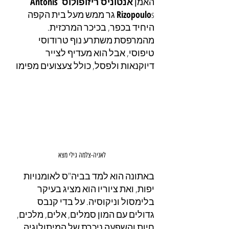
האמן 
אנטוניס ריזופולוס Antonis 
Rizopoulo
s גר ממש מעל בית הקפה 
היחיד בכפר, בכיכר המרכזית. 
מהמרפסת משתרע נוף טרודוסי 
טיפוסי, אבל הוא מעדיף לצייר 
דיוקנאות ולפסל, כולל צעצועים מפימו
לאניה-צלמה גילי מצא
באתונה הוא למד בביה"ס לאומנויות 
יפות, ואת ציוריו הוא מציג בעיקר 
בלימסול וניקוסיה. על בדי קנבס 
גדולים עם המון סמלים, אלים, מלכים, 
חיות והשפעה ניכרת של המיתולוגיה 