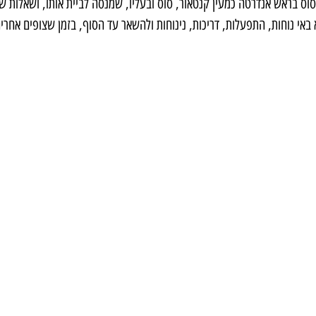
וס בראש אנדרטה כמעין קנטאור, סוס ובעליו, שמנסה לביית אותו, ושאלות ש
 באי נוחות, התפעלות, דריכות, נינוחות ולהשאר עד הסוף, בזמן שצופים אחרי