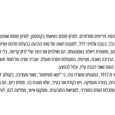
השיג פריימים מחרחרים. למרוץ סוסים נשיאותי בקזחסטן, למרוץ סוסות ואופנת
בד, בגובה אלפיני דליל, לתצוגת ראווה של סוסי הרבעה בבעלות מלכות ושייח'
הם, ומשפרת דיאלוג באמצעותם. הם מאלפים את היצר שלי לרוץ קדימה, בלי ל
 הרכיבה כואבת, מעייפת, התעמלות חסרת תועלת. שבריר שניה של חוסר תשומ
סוס שאני רוכבת עליו, עלול להפצע. 
הידיעה שבסוף הקרב ההרואי מ-1917, המעטים ששרדו נורו, כי "יצאו משימוש", מאוד מעציבה. ב
ות, בצורה מעמיקה. ויש נקודת אור בעיני, שלא מוצגת בה. סוסים כיום, הם ב
תגלות האדם המודרני, למציאות התובענית. וממקום אישי, ממליצה לכם, לעלו