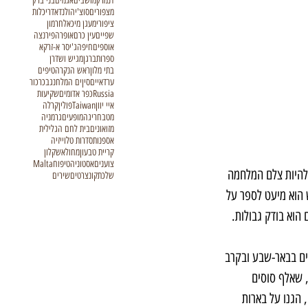
דנמרק
מושבים
אגמים
בני ברק
מצפורים
סוצ'י
הולנד
אדריכלות
ציפורי
מעגן מיכאל
חרמון
שפיים
עין כרם
אופרה
פירנצה
אוספים
חיפה
ג'יסר א-זרקא
ספרות
ברגן
מגיש ושדרן
בתי מלון
ראש הנקרה
טיפים
ערד
איים
סין
ים המלח
נגב
כרכור
Russia
כפר אדומים
שקיעות
איי יוון
Taiwan
פולין
קרלה
מטבח
ריגה
מופעים
גרמניה
מזואונים
בית לחם הגלילית
אספנות
סדרות טלוייזיה
קריית טבעון
מחול
אשקלון
צוענים
אסטוניה
טיפוח
Malta
להיות צלם המלחמה 
שלכת
קונצרטים
שירים
 הוא מיעט לספר על 
הוא בודק גבולות.
ם בבאר-שבע ובקרב 
ע?, שאלף סוסים 
הגנו על בארות 