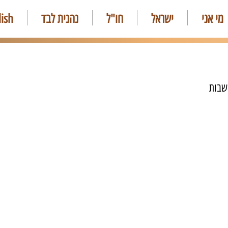
מי אני
ישראל
חו"ל
נהנית לבד
lish
שבות