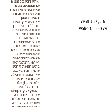
גאורגיה ורוסיה
גנים לאומיים
ספרים
קולנוע
שופינג
תרבות
טאיוואן
טקסים
סקנדינביה
עצים
תופעות טבע
מוזאונים
קורונה
ירושלים
רמת הגולן
הרתי, לפתיחה של 
עמק יזרעאל ועמק המעיינות
גינות
גליל
קרוזים
מצפה רמון
האמן האוסטרלי הנחשב, שון גלדוול, במוזאון ת"א. נסמכתי על ההזמנה, שקושטה בצילומי פרופיל ופרונט של סוס ויילר-waler 
זקינתוס
פארקים
אסטנה
יערות
סוסים
מוסיקה
צרפת וספרד
הפלגות
לפקדה
בריכות
עמק יזרעאל
תערוכות
פריחות
ליטא
גנים
נורבגיה
נחלים
סדנאות
פיקניקים
חיפה והצפון
אירופה
טרנסילבניה
יין
יפו
סיורים
ספורט
תאריכים
תאטרון
רוסיה
הונגריה
צרפת
הרגיטה
בודפשט
חולון
פורטוגל
חופים
פורטו
אוויה
חנויות
בתי כנסת
טיולי שטח
עמק הדוארו
טיולים
עכו
גאורגיה
סקי
גאורגיה
צילומים
פורטו
Georgia
הונג קונג
איטליה
מעצבת
גן לאומי
קרלה וקזחסטן
בראגה
עמק חפר
כנסיות
רוחניות
מצדה
ים בלטי
אתרי מורשת
מעיינות
נען
נס ציונה
הרצליה
טלוויזיה