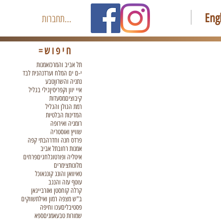
Eng
להתחברות
חיפוש=
תל אביב והמרכז
אמנות
י-ם ים המלח וערד
נהנית לבד
נתניה והשרון
טבע
איי יוון וקפריסין
גילי בגליל
קיבוצים
מסעדות
רמת הגולן והגליל
המדינות הבלטיות
רומניה ואירופה
שוויץ ואוסטריה
פרדס חנה וחדרה
בתי קפה
אמנות רחוב
תל אביב
איטליה ופורטוגל
חגים
פרחים
מלונות
צימרים
טאיוואן והונג קונג
אוכל
עוטף עזה והנגב
קרלה קזחסטן ואזרבייגאן
ב"ש מצפה רמון ואילת
שווקים
פסטיבלים
עכו וחיפה
שמורות טבע
אמנים
ספא