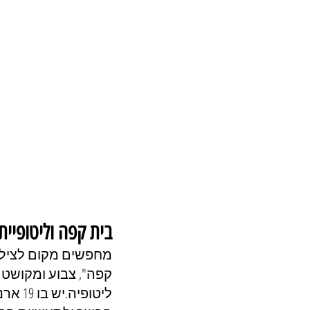
Bunny café -בית קפה וליטו
קפה", צבוע ומקושט 
ליטופ