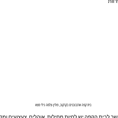
וות
בית קפה ארנבובנים בקרקוב, פולין-צלמה גילי מצא
ך לבית הקפה יש לחיות מחילות, אוהלים, צעצועים ומקו