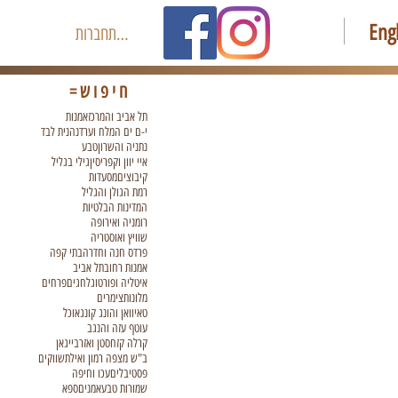
Eng
להתחברות
חיפוש=
תל אביב והמרכז
אמנות
י-ם ים המלח וערד
נהנית לבד
נתניה והשרון
טבע
איי יוון וקפריסין
גילי בגליל
קיבוצים
מסעדות
רמת הגולן והגליל
המדינות הבלטיות
רומניה ואירופה
שוויץ ואוסטריה
פרדס חנה וחדרה
בתי קפה
אמנות רחוב
תל אביב
איטליה ופורטוגל
חגים
פרחים
מלונות
צימרים
טאיוואן והונג קונג
אוכל
עוטף עזה והנגב
קרלה קזחסטן ואזרבייגאן
ב"ש מצפה רמון ואילת
שווקים
פסטיבלים
עכו וחיפה
שמורות טבע
אמנים
ספא