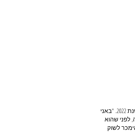
מחפשים מקום לצילומים מיוחדים?, בית קפה הארנבים הראשון באירופה משנת 2022. "באני 
 לפני שהוא 
מלהימכר לשוק 