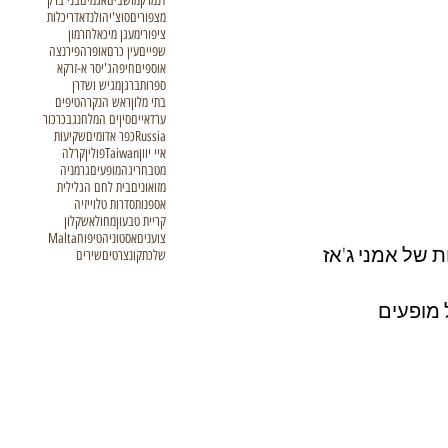
דנמרק
מושבים
אגמים
בני ברק
מצפורים
סוצ'י
הולנד
אדריכלות
ציפורי
מעגן מיכאל
חרמון
שפיים
עין כרם
אופרה
פירנצה
אוספים
חיפה
ג'יסר א-זרקא
ספרות
ברגן
מגיש ושדרן
בתי מלון
ראש הנקרה
טיפים
ערד
איים
סין
ים המלח
נגב
כרכור
Russia
כפר אדומים
שקיעות
איי יוון
Taiwan
פולין
קרלה
מטבח
ריגה
מופעים
גרמניה
מזואונים
בית לחם הגלילית
אספנות
סדרות טלוייזיה
קריית טבעון
מחול
אשקלון
צוענים
אסטוניה
טיפוח
Malta
ר, כולל הופעות של אמני ג'אז 
שלכת
קונצרטים
שירים
 של מופעים 