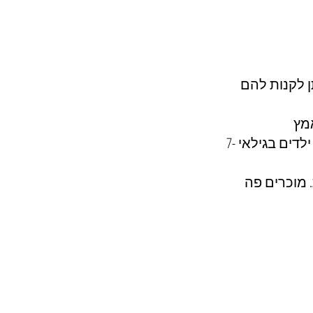
ן לקנות להם 
מץ 
פה. הכניסה לבית הקפה מותרת לילדים מעל גיל 7 בלבד. במתחם הארנבים: ילדים בגילאי 7-
 מוכרים פה 