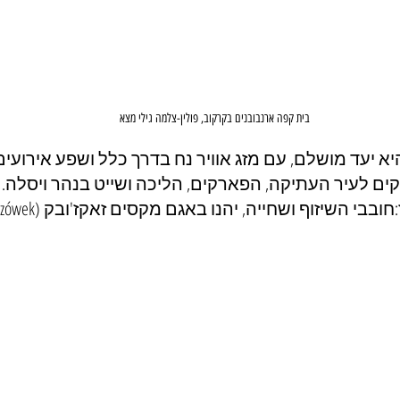
בית קפה ארנבובנים בקרקוב, פולין-צלמה גילי מצא
א יעד מושלם, עם מזג אוויר נח בדרך כלל ושפע אירועים 
קים לעיר העתיקה, הפארקים, הליכה ושייט בנהר ויסלה.