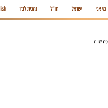
מי אני
ישראל
חו"ל
נהנית לבד
lish
פה שווה