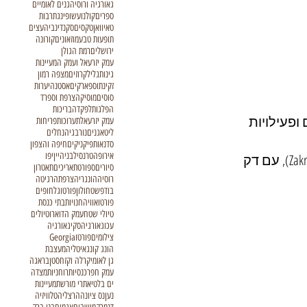
גאורגיה ורוסיה
גנים לאומיים
ספרים
קולנוע
שופינג
תרבות
טאיוואן
טקסים
סקנדינביה
עצים
תופעות טבע
מוזאונים
קורונה
ירושלים
רמת הגולן
עמק יזרעאל ועמק המעיינות
גינות
גליל
קרוזים
מצפה רמון
זקינתוס
פארקים
אסטנה
יערות
סוסים
מוסיקה
צרפת וספרד
הפלגות
לפקדה
בריכות
ופעילויות 
עמק יזרעאל
תערוכות
פריחות
ליטא
גנים
נורבגיה
נחלים
סדנאות
פיקניקים
חיפה והצפון
אירופה
טרנסילבניה
יין
יפו
המלצה מחוץ למרכז:חובבי השיזוף ושחייה, יהנו באגם מקסים זאקז'ובק (Zakrzówek), עם דק 
סיורים
ספורט
תאריכים
תאטרון
רוסיה
הונגריה
צרפת
הרגיטה
בודפשט
חולון
פורטוגל
חופים
פורטו
אוויה
חנויות
בתי כנסת
טיולי שטח
עמק הדוארו
טיולים
עכו
גאורגיה
סקי
גאורגיה
צילומים
פורטו
Georgia
הונג קונג
איטליה
מעצבת
גן לאומי
קרלה וקזחסטן
בראגה
עמק חפר
כנסיות
רוחניות
מצדה
ים בלטי
אתרי מורשת
מעיינות
נען
נס ציונה
הרצליה
טלוויזיה