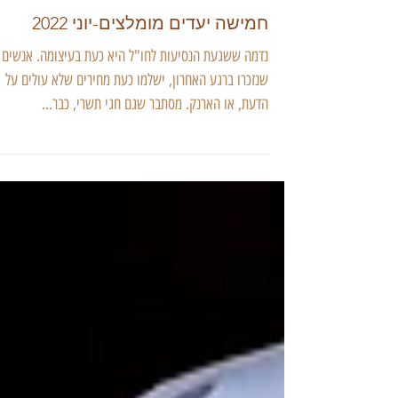
גילי מצא
29 במאי 2022
חמישה יעדים מומלצים-יוני 2022
נדמה ששגעת הנסיעות לחו"ל היא כעת בעיצומה. אנשים
שנזכרו ברגע האחרון, ישלמו כעת מחירים שלא עולים על
הדעת, או הארנק. מסתבר שגם חגי תשרי, כבר...