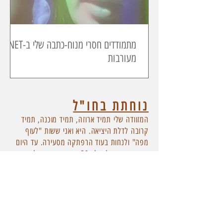
מתמודדים חסרי מנוח-כתבה שלי ב-YNET
מעורבות
נוחתת בחו"ל
המזוודה שלי תמיד ארוזה, תמיד מוכנה, תמיד
קרובה לדלת היציאה. היא ואני ששות "לעוף
מפה" ולנחות בעוד הרפתקה מסעירה. עד היום
הגעתי עם הבלוג לכ-20 ארצות. כששואלים אותי
מה היעד שהכי אהבתי?, אני עונה בלי להסס:
"היעד האחרון".