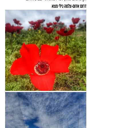
דרום אדום-צלמה גילי מצא