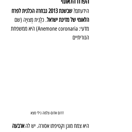
הפרח הלאומי
הידעתם? 
שבשנת 2013 נבחרה הכלנית לפרח 
הלאומי של מדינת ישראל
. כלָּנִית מְצוּיָה (שם 
מדעי: Anemone coronaria) היא ממשפחת 
הנוריתיים
דרום אדום-צלמה גילי מצא
היא צמח מוגן וקטיפתו אסורה. יש לה 
ארבעה 