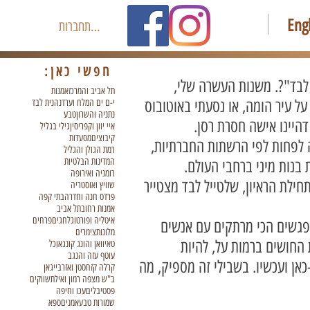
Eng
להתחברות
חפשי כאן:
לבד"?. משנות העשרה שלי,
תל אביב והמרכז
אמנות
ל עיר הומה, או נסעתי באוטובוס
י-ם ים המלח וערד
נהנית לבד
נתניה והשרון
טבע
דהיינו אישה חסרת רסן.
איי יוון וקפריסין
גילי בגליל
קיבוצים
מסעדות
מה לפחות לפי הרשתות החברתיות,
רמת הגולן והגליל
המדינות הבלטיות
בנות מיני ברחבי העולם.
רומניה ואירופה
חילת הראיון, שלטייל לבד מצטייר
שוויץ ואוסטריה
פרדס חנה וחדרה
בתי קפה
אמנות רחוב
תל אביב
איטליה ופורטוגל
חגים
פרחים
מפגשים הכי מרתקים עם אנשים
מלונות
צימרים
 החושים ברמות על, להיות
טאיוואן והונג קונג
אוכל
עוטף עזה והנגב
כאן ועכשיו. בשבילי זה מספיק, מה
קרלה קזחסטן ואזרבייגאן
ב"ש מצפה רמון ואילת
שווקים
פסטיבלים
עכו וחיפה
שמורות טבע
אמנים
ספא