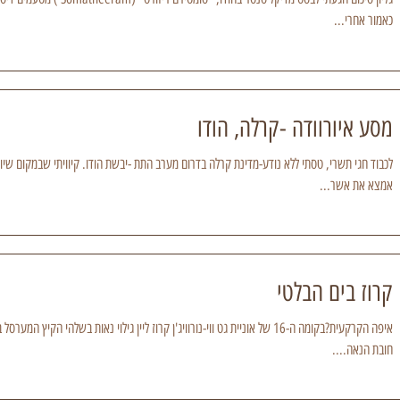
כאמור אחרי...
מסע איורוודה -קרלה, הודו
לכבוד חגי תשרי, טסתי ללא נודע-מדינת קרלה בדרום מערב התת 
אמצא את אשר...
קרוז בים הבלטי
איפה הקרקעית?בקומה ה-16 של אוניית גט ווי-נורוויג'ן קרוז ליין גילוי נאות בשלהי 
חובת הנאה....