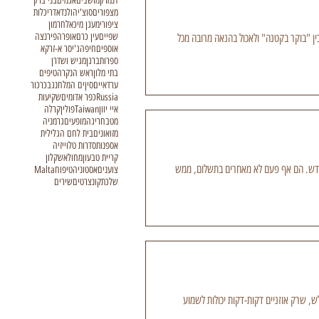
דנמרק
מושבים
אגמים
בני ברק
מצפורים
סוצ'י
הולנד
אדריכלות
ציפורי
מעגן מיכאל
חרמון
שפיים
עין כרם
אופרה
פירנצה
ין "בוקר בקטנה" ולאכול בהנאה מרובה מכל
אוספים
חיפה
ג'יסר א-זרקא
ספרות
ברגן
מגיש ושדרן
בתי מלון
ראש הנקרה
טיפים
ערד
איים
סין
ים המלח
נגב
כרכור
Russia
כפר אדומים
שקיעות
איי יוון
Taiwan
פולין
קרלה
מטבח
ריגה
מופעים
גרמניה
מזואונים
בית לחם הגלילית
אספנות
סדרות טלוייזיה
קריית טבעון
מחול
אשקלון
אני אציג בפניכם את הקורנים שגרים אצלי. הם משלמים לי שכירות ב-1 לכל חודש. הם אף פעם לא מאחרים בתשלום, ממש
צוענים
אסטוניה
טיפוח
Malta
שלכת
קונצרטים
שירים
, שרק אוזניים דקות-דקות יכולות לשמוע