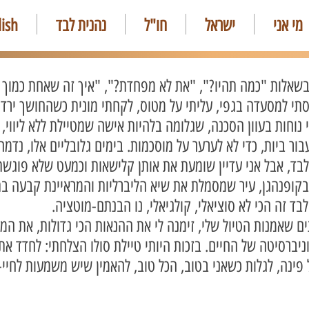
מי אני
ישראל
חו"ל
נהנית לבד
lish
 בשאלות "כמה תהיו?", "את לא מפחדת?", "איך זה שאחת כמוך 
סתי למסעדה בגפי, עליתי על מטוס, לקחתי מונית כשהחושך ירד ע
נוחות בעוון הסכנה, שגלומה בלהיות אישה שמטיילת ללא ליווי, 
ור ביות, כדי לא לערער על מוסכמות. בימים גלובליים אלו, נד
בד, אבל אני עדיין שומעת את אותן קלישאות וכמעט שלא פוגשת 
 בקופנהגן, עיר שמסמלת את שיא הליברליות והמראיינת קבעה בת
בד זה הכי לא סוציאלי, קולגיאלי, נו הבנתם-מוטציה.
ם שאמנות הטיול שלי, זימנה לי את ההנאות הכי גדולות, את ה
ניברסיטה של החיים. בזכות היותי טיילת סולו הצלחתי: לחדד את
ל פינה, לגלות כשאני בטוב, הכל טוב, להאמין שיש משמעות לחיי-