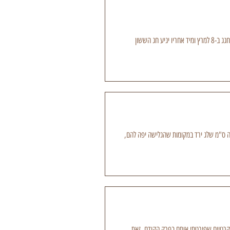
השנה הם הולכים יד ביד."יום הפועלות הבינלאומי"' זה שמו המקורי של יום האישה הבינלאומי, הנחגג ב-8 למרץ ומיד אחריו יגיע חג הששון
ה ס"מ שלג ירד במקומות שהגלישה יפה להם,
טר בהודו, "סומטירם ריזורט" (Somatheeram ) מטעמים דיסקרטיים שפירטתי אותם בפרק הקודם. זאת