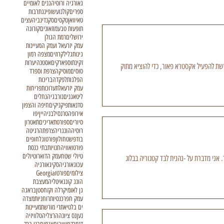
גאורגיה ורוסיה
גנים לאומיים
ספרים
קולנוע
שופינג
תרבות
טאיוואן
טקסים
סקנדינביה
עצים
תופעות טבע
מוזאונים
קורונה
ירושלים
רמת הגולן
עמק יזרעאל ועמק המעיינות
גינות
גליל
קרוזים
מצפה רמון
זקינתוס
פארקים
אסטנה
יערות
רשת להפעיל אקסטרא פאור, כדי להוציא מתוק
סוסים
מוסיקה
צרפת וספרד
הפלגות
לפקדה
בריכות
עמק יזרעאל
תערוכות
פריחות
ליטא
גנים
נורבגיה
נחלים
סדנאות
פיקניקים
חיפה והצפון
אירופה
טרנסילבניה
יין
יפו
סיורים
ספורט
תאריכים
תאטרון
רוסיה
הונגריה
צרפת
הרגיטה
בודפשט
חולון
פורטוגל
חופים
פורטו
אוויה
חנויות
בתי כנסת
טיולי שטח
עמק הדוארו
טיולים
 אני מדברת על -נהנית לבד קטגוריה בבלוג
עכו
גאורגיה
סקי
גאורגיה
צילומים
פורטו
Georgia
הונג קונג
איטליה
מעצבת
גן לאומי
קרלה וקזחסטן
בראגה
עמק חפר
כנסיות
רוחניות
מצדה
ים בלטי
אתרי מורשת
מעיינות
נען
נס ציונה
הרצליה
טלוויזיה